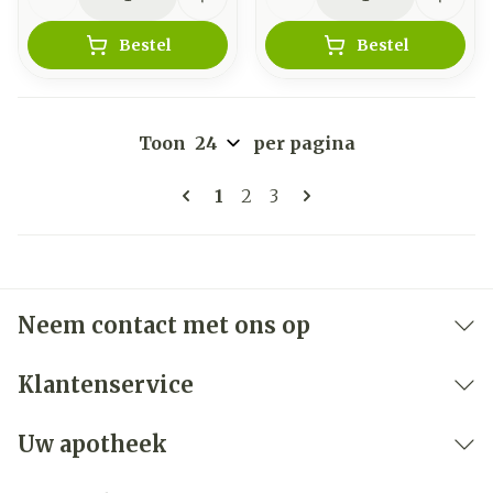
Bestel
Bestel
Toon
per pagina
Pagina's
U lees momenteel pagina
Pagina
Pagina
1
2
3
Neem contact met ons op
Klantenservice
Uw apotheek