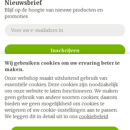
Nieuwsbrief
Blijf op de hoogte van nieuwe producten en
promoties
E-mail adres
Inschrijven
Wij gebruiken cookies om uw ervaring beter te
Door op inschrijven te klikken, schrijft u zich in voor onze
nieuwsbrief en gaat u akkoord met onze
privacy policy
.
maken.
Onze webshop maakt uitsluitend gebruik van
essentiële cookies. Deze cookies zijn noodzakelijk
om onze website te laten functioneren. We maken
geen gebruik van andere soorten cookies; daarom
bieden we geen mogelijkheid om cookies te
weigeren of uw cookie-instellingen aan te passen.
Juridische links
We leggen dit in detail uit in ons
cookiebeleid