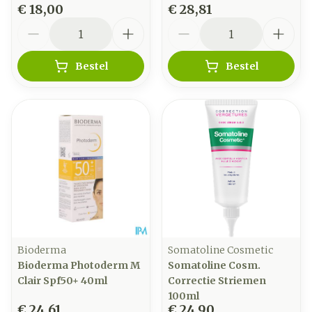
€ 18,00
€ 28,81
Aantal
Aantal
Bestel
Bestel
Bioderma
Somatoline Cosmetic
Bioderma Photoderm M
Somatoline Cosm.
Clair Spf50+ 40ml
Correctie Striemen
100ml
€ 24,61
€ 24,90