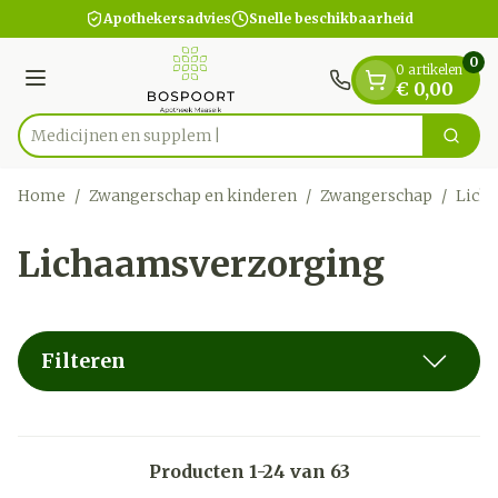
Dia 1 van 1
Ga naar de inhoud
Apothekersadvies
Snelle beschikbaarheid
0
0 artikelen
Menu
€ 0,00
Me
Zoek
Product, merk, categorie...
Home
/
Zwangerschap en kinderen
/
Zwangerschap
/
Lich
Lichaamsverzorging
Filteren
Producten
1
-
24
van
63