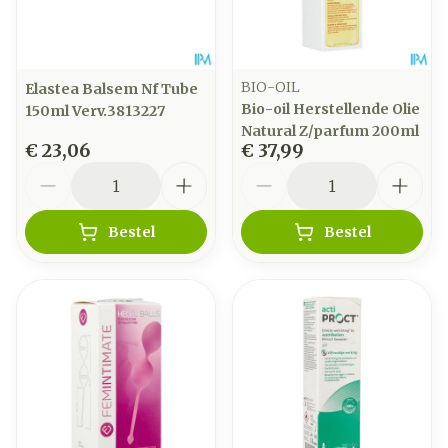
BIO-OIL
Elastea Balsem Nf Tube
Bio-oil Herstellende Olie
150ml Verv.3813227
Natural Z/parfum 200ml
€ 23,06
€ 37,99
Aantal
Aantal
Bestel
Bestel