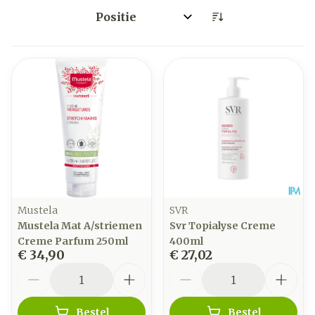
Sorteer op:
Mustela
SVR
Mustela Mat A/striemen
Svr Topialyse Creme
Creme Parfum 250ml
400ml
€ 34,90
€ 27,02
Aantal
Aantal
Bestel
Bestel