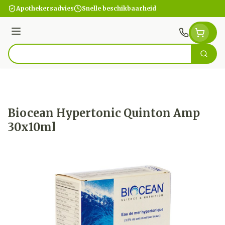
Ga naar de inhoud
Apothekersadvies
Snelle beschikbaarheid
Menu
Zoek
Product, merk, categorie...
Biocean Hypertonic Quinton Amp
30x10ml