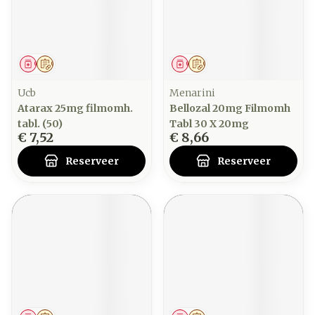
Geneesmiddel
Op voorschrift
Geneesmiddel
Op voorschrift
Ucb
Menarini
Atarax 25mg filmomh.
Bellozal 20mg Filmomh
tabl. (50)
Tabl 30 X 20mg
€ 7,52
€ 8,66
Reserveer
Reserveer