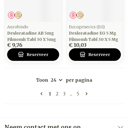
Geneesmiddel
Op voorschrift
Geneesmiddel
Op voorschrift
Aurobindo
Eurogenerics (EG)
Desloratadine AB 5mg
Desloratadine EG 5 Mg
Filmomh Tabl 30 X 5mg
Filmomh Tabl 30 X 5 Mg
€ 9,76
€ 10,03
Reserveer
Reserveer
Toon
per pagina
Pagina's
U lees momenteel pagina
Pagina
Pagina
Pagina
1
2
3
...
5
Neem contact met ons op