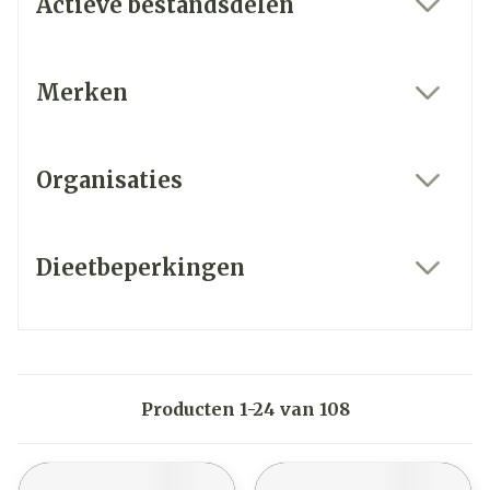
Actieve bestandsdelen
filter
Merken
filter
Organisaties
filter
Dieetbeperkingen
filter
Producten
1
-
24
van
108