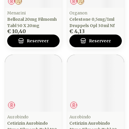
Geneesmiddel
Op voorschrift
Geneesmiddel
Op voorschrift
Menarini
Organon
Bellozal 20mg Filmomh
Celestone 0,5mg/1ml
Tabl 50 X 20mg
Druppels Opl 30ml Nf
€ 10,40
€ 4,13
Reserveer
Reserveer
Geneesmiddel
Geneesmiddel
Aurobindo
Aurobindo
Cetirizin Aurobindo
Cetirizin Aurobindo