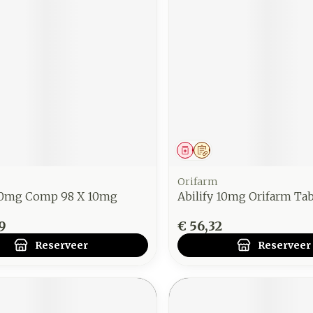
middel
voorschrift
Geneesmiddel
Op voorschrift
Orifarm
 10mg Comp 98 X 10mg
Abilify 10mg Orifarm Ta
9
€ 56,32
Reserveer
Reserveer