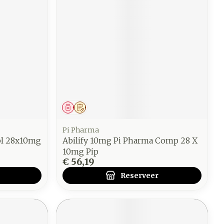
Geneesmiddel
Op voorschrift
Pi Pharma
bl 28x10mg
Abilify 10mg Pi Pharma Comp 28 X
10mg Pip
€ 56,19
Reserveer