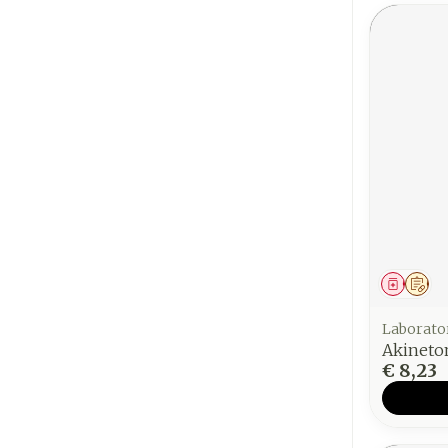
Genees
Op 
Laborato
Akineto
€ 8,23