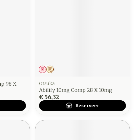
Geneesmiddel
Op voorschrift
mp 98 X
Otsuka
Abilify 10mg Comp 28 X 10mg
€ 56,32
Reserveer