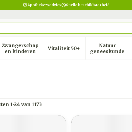
Apothekersadvies
Snelle beschikbaarheid
Zwangerschap
Natuur
Vitaliteit 50+
heid, verzorging en hygiëne categorie
menu voor Dieet, voeding en vitamines categorie
Toon submenu voor Zwangerschap en kinder
Toon submenu voor Vitalite
Toon subm
en kinderen
geneeskunde
cten
1
-
24
van
1173