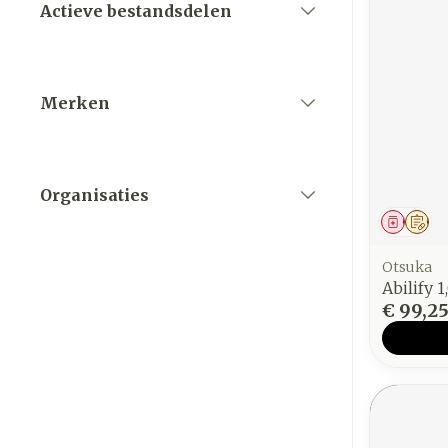
Actieve bestandsdelen
filter
Merken
filter
Organisaties
filter
Genees
Op 
Otsuka
Abilify 
€ 99,2