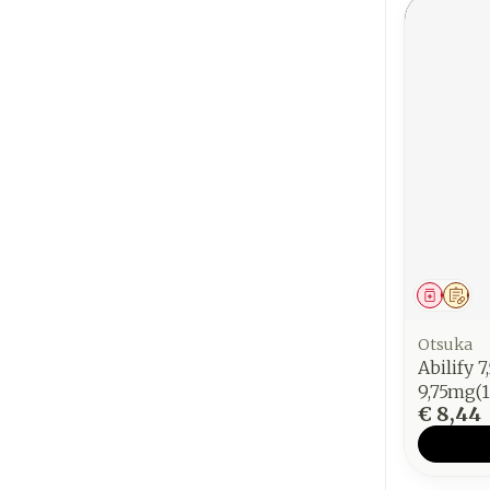
Genees
Op 
Otsuka
Abilify 7
9,75mg(1
€ 8,44