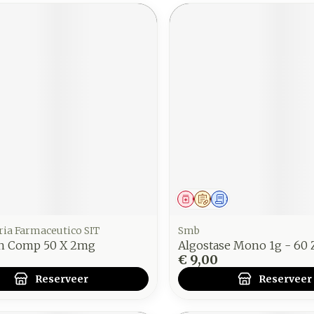
middel
voorschrift
Geneesmiddel
Op voorschrift
Schriftelijke aanvraag
ria Farmaceutico SIT
Smb
n Comp 50 X 2mg
Algostase Mono 1g - 60 
€ 9,00
Reserveer
Reserveer