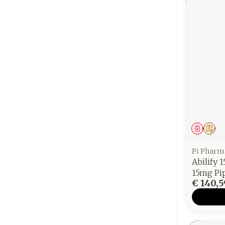
Genees
Op 
Pi Pharm
Abilify
15mg Pi
€ 140,5