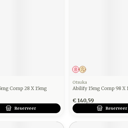
middel
voorschrift
Geneesmiddel
Op voorschrift
Otsuka
 15mg Comp 28 X 15mg
Abilify 15mg Comp 98 X
€ 140,59
Reserveer
Reserveer