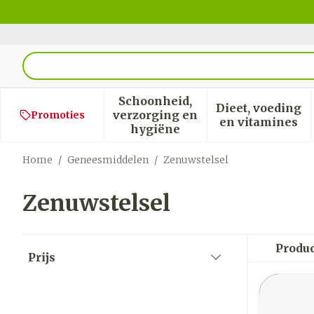
Ga naar de inhoud
Product, merk, categorie...
Schoonheid,
Dieet, voeding
verzorging en
Promoties
Toon submenu voor Schoon
Toon sub
en vitamines
hygiëne
Home
/
Geneesmiddelen
/
Zenuwstelsel
Zenuwstelsel
Doorgaan naar productlijst
Produ
Prijs
filter