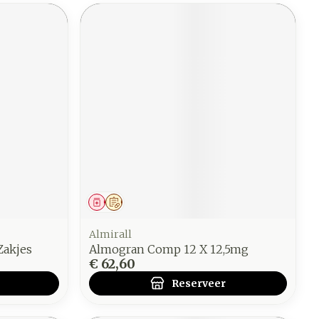
Geneesmiddel
Op voorschrift
Almirall
Zakjes
Almogran Comp 12 X 12,5mg
€ 62,60
Reserveer