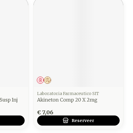
Geneesmiddel
Op voorschrift
Laboratoria Farmaceutico SIT
Susp Inj
Akineton Comp 20 X 2mg
€ 7,06
Reserveer