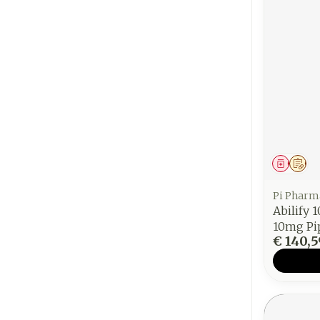
Genees
Op 
Pi Pharm
Abilify
10mg Pi
€ 140,5