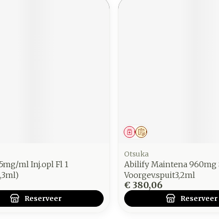
middel
voorschrift
Geneesmiddel
Op voorschrift
Otsuka
,5mg/ml Inj.opl Fl 1
Abilify Maintena 960mg 
,3ml)
Voorgev.spuit3,2ml
€ 380,06
Reserveer
Reserveer