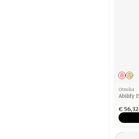
Genees
Op 
Otsuka
Abilify
€ 56,32