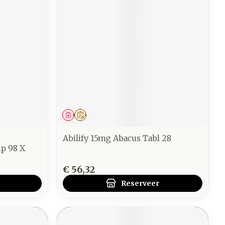
Geneesmiddel
Op voorschrift
Abilify 15mg Abacus Tabl 28
p 98 X
€ 56,32
Reserveer