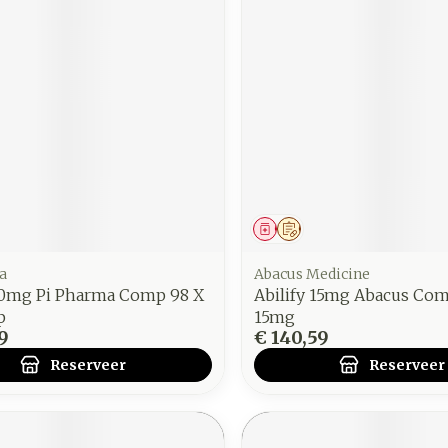
middel
voorschrift
Geneesmiddel
Op voorschrift
a
Abacus Medicine
 10mg Pi Pharma Comp 98 X
Abilify 15mg Abacus Com
p
15mg
9
€ 140,59
Reserveer
Reserveer