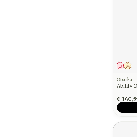
Genees
Op 
Otsuka
Abilify
€ 140,5