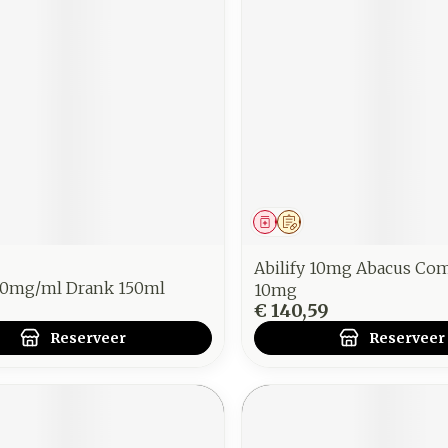
middel
voorschrift
Geneesmiddel
Op voorschrift
Abilify 10mg Abacus Co
1,0mg/ml Drank 150ml
10mg
5
€ 140,59
Reserveer
Reserveer