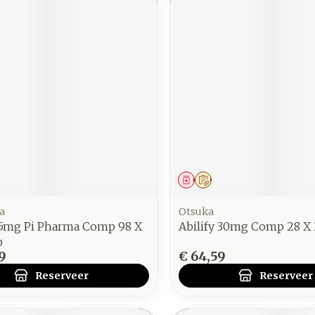
middel
voorschrift
Geneesmiddel
Op voorschrift
a
Otsuka
 15mg Pi Pharma Comp 98 X
Abilify 30mg Comp 28 X
p
9
€ 64,59
Reserveer
Reserveer