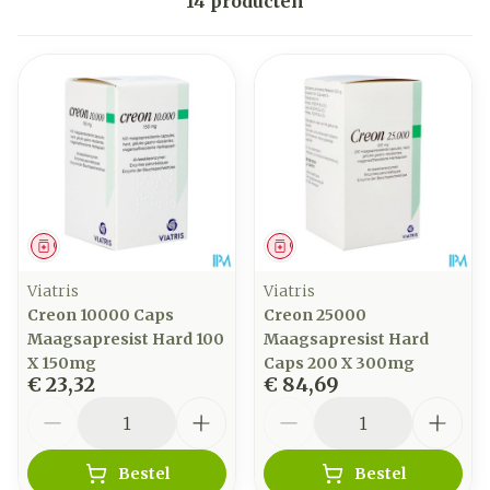
14
producten
Geneesmiddel
Geneesmiddel
Viatris
Viatris
Creon 10000 Caps
Creon 25000
Maagsapresist Hard 100
Maagsapresist Hard
X 150mg
Caps 200 X 300mg
€ 23,32
€ 84,69
Aantal
Aantal
Bestel
Bestel