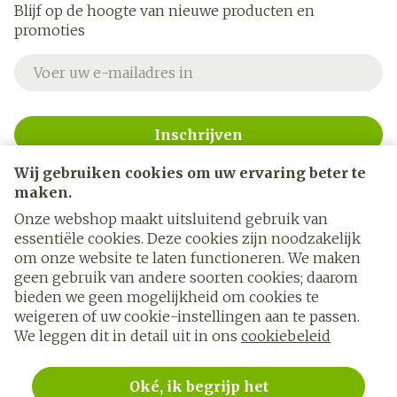
Blijf op de hoogte van nieuwe producten en
promoties
E-mail adres
Inschrijven
Wij gebruiken cookies om uw ervaring beter te
Door op inschrijven te klikken, schrijft u zich in voor onze
nieuwsbrief en gaat u akkoord met onze
privacy policy
.
maken.
Onze webshop maakt uitsluitend gebruik van
essentiële cookies. Deze cookies zijn noodzakelijk
om onze website te laten functioneren. We maken
geen gebruik van andere soorten cookies; daarom
bieden we geen mogelijkheid om cookies te
weigeren of uw cookie-instellingen aan te passen.
Juridische links
We leggen dit in detail uit in ons
cookiebeleid
Oké, ik begrijp het