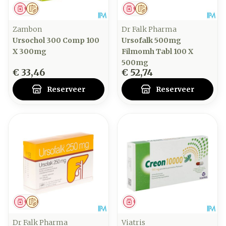
Geneesmiddel
Op voorschrift
Geneesmiddel
Op voorschrift
Zambon
Dr Falk Pharma
Ursochol 300 Comp 100
Ursofalk 500mg
X 300mg
Filmomh Tabl 100 X
500mg
€ 33,46
€ 52,74
Reserveer
Reserveer
Geneesmiddel
Op voorschrift
Geneesmiddel
Dr Falk Pharma
Viatris