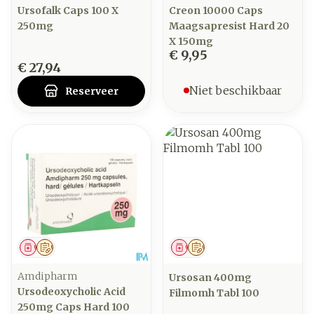
Ursofalk Caps 100 X
Creon 10000 Caps
250mg
Maagsapresist Hard 20
X 150mg
€ 9,95
€ 27,94
Niet beschikbaar
Reserveer
Geneesmiddel
Op voorschrift
Geneesmiddel
Op voorschrift
Amdipharm
Ursosan 400mg
Ursodeoxycholic Acid
Filmomh Tabl 100
250mg Caps Hard 100