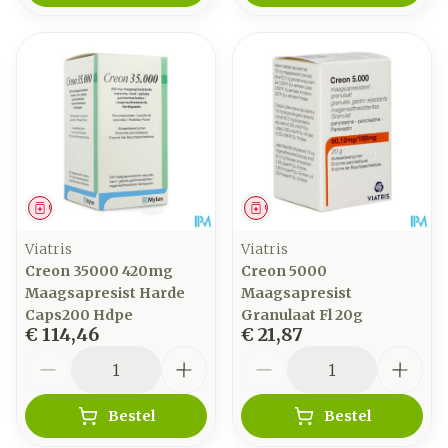
Geneesmiddel
Geneesmiddel
Viatris
Viatris
Creon 35000 420mg
Creon 5000
Maagsapresist Harde
Maagsapresist
Caps200 Hdpe
Granulaat Fl 20g
€ 114,46
€ 21,87
Aantal
Aantal
Bestel
Bestel