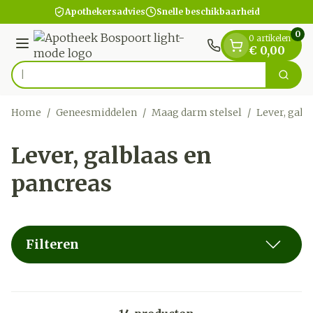
Dia 1 van 1
Ga naar de inhoud
Apothekersadvies
Snelle beschikbaarheid
0
0 artikelen
Menu
€ 0,00
Zoek
Product, merk, categorie...
Home
/
Geneesmiddelen
/
Maag darm stelsel
/
Lever, galb
Lever, galblaas en
pancreas
Filteren