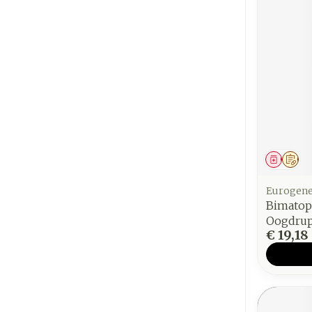
Genees
Op 
Eurogene
Bimatop
Oogdrupp
€ 19,18