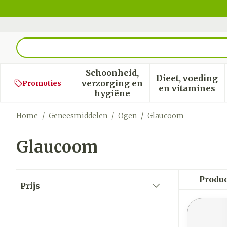
Ga naar de inhoud
Product, merk, categorie...
Schoonheid,
Dieet, voeding
verzorging en
Promoties
Toon submenu voor Schoon
Toon sub
en vitamines
hygiëne
Home
/
Geneesmiddelen
/
Ogen
/
Glaucoom
Glaucoom
Doorgaan naar productlijst
Produ
Prijs
filter