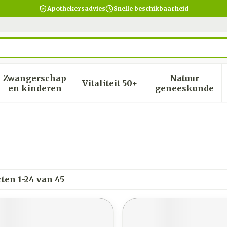
Apothekersadvies
Snelle beschikbaarheid
Zwangerschap
Natuur
Vitaliteit 50+
heid, verzorging en hygiëne categorie
menu voor Dieet, voeding en vitamines categorie
Toon submenu voor Zwangerschap en kinder
Toon submenu voor Vitalite
Toon subm
en kinderen
geneeskunde
cten
1
-
24
van
45