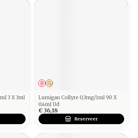
Geneesmiddel
Op voorschrift
ml 3 X 3ml
Lumigan Collyre 0,3mg/1ml 90 X
0,4ml Ud
€ 36,18
Reserveer