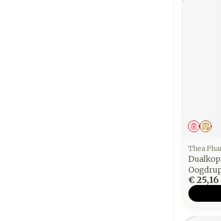
Genees
Op 
Thea Ph
Dualkop
Oogdrup
€ 25,16