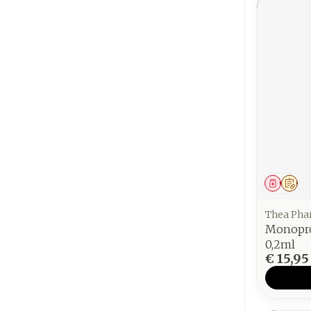
Genees
Op 
Thea Ph
Monopro
0,2ml
€ 15,95