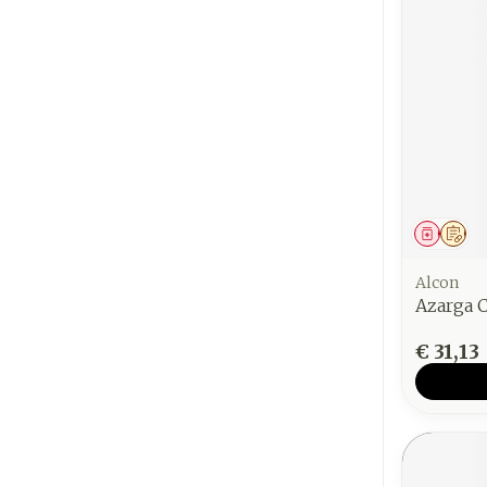
Genees
Op 
Alcon
Azarga C
€ 31,13