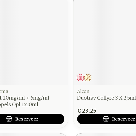
middel
voorschrift
Geneesmiddel
Op voorschrift
arma
Alcon
t 20mg/ml + 5mg/ml
Duotrav Collyre 3 X 2,5ml
pels Opl 1x10ml
€ 23,25
Reserveer
Reserveer