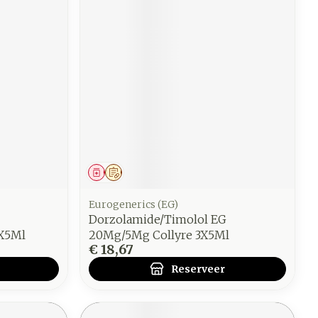
Geneesmiddel
Op voorschrift
Eurogenerics (EG)
Dorzolamide/Timolol EG
X5Ml
20Mg/5Mg Collyre 3X5Ml
€ 18,67
Reserveer