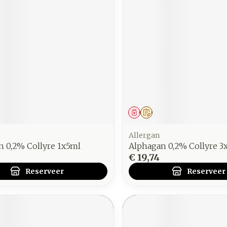
middel
voorschrift
Geneesmiddel
Op voorschrift
Allergan
n 0,2% Collyre 1x5ml
Alphagan 0,2% Collyre 3
€ 19,74
Reserveer
Reserveer