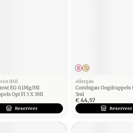
middel
voorschrift
Geneesmiddel
Op voorschrift
rics (EG)
Allergan
rost EG 0,1Mg/Ml
Combigan Oogdruppels O
els Opl Fl 3 X 3Ml
5ml
€ 44,57
Reserveer
Reserveer