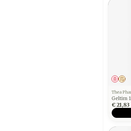
Genees
Op 
Thea Ph
Geltim 
€ 21,83