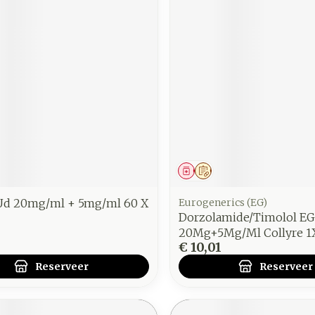
middel
voorschrift
Geneesmiddel
Op voorschrift
Ud 20mg/ml + 5mg/ml 60 X
Eurogenerics (EG)
Dorzolamide/Timolol EG
20Mg+5Mg/Ml Collyre 1
€ 10,01
Reserveer
Reserveer