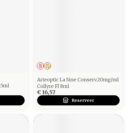
Geneesmiddel
Op voorschrift
Arteoptic La Sine Conserv.20mg/ml
x5ml
Collyre Fl 8ml
€ 16,57
Reserveer