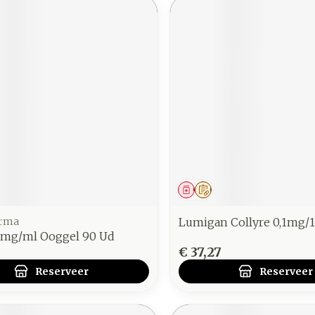
middel
voorschrift
Geneesmiddel
Op voorschrift
arma
Lumigan Collyre 0,1mg/1
1mg/ml Ooggel 90 Ud
€ 37,27
Reserveer
Reserveer