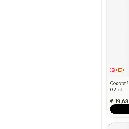
Genees
Op 
Cosopt 
0,2ml
€ 19,68