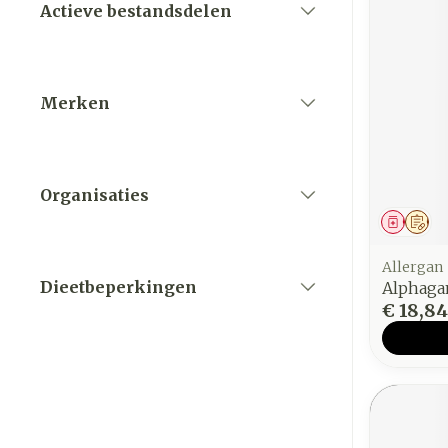
Actieve bestandsdelen
filter
Merken
filter
Organisaties
filter
Genees
Op 
Allergan
Dieetbeperkingen
Alphaga
filter
€ 18,84