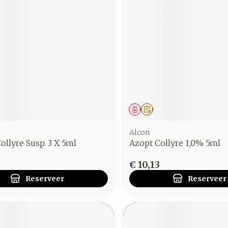
middel
voorschrift
Geneesmiddel
Op voorschrift
Alcon
ollyre Susp. 3 X 5ml
Azopt Collyre 1,0% 5ml
€ 10,13
Reserveer
Reserveer