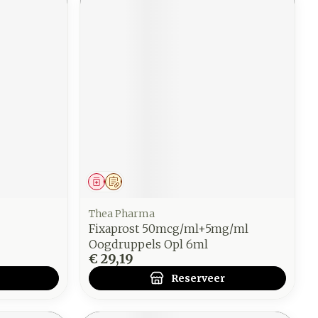
Geneesmiddel
Op voorschrift
Thea Pharma
Fixaprost 50mcg/ml+5mg/ml
Oogdruppels Opl 6ml
€ 29,19
Reserveer