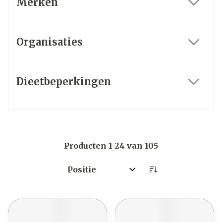
Merken
filter
Organisaties
filter
Dieetbeperkingen
filter
Producten
1
-
24
van
105
Sorteer op: