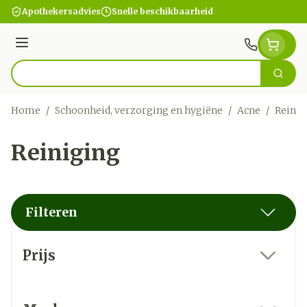
Ga naar de inhoud
Apothekersadvies
Snelle beschikbaarheid
Menu
Zoek
Product, merk, categorie...
Home
/
Schoonheid, verzorging en hygiëne
/
Acne
/
Reinig
Reiniging
Filteren
Doorgaan naar productlijst
Prijs
filter