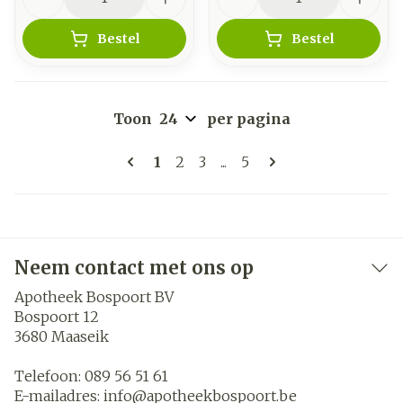
Bestel
Bestel
Toon
per pagina
Pagina's
U lees momenteel pagina
Pagina
Pagina
Pagina
1
2
3
...
5
Neem contact met ons op
Apotheek Bospoort BV
Bospoort 12
3680
Maaseik
Telefoon:
089 56 51 61
E-mailadres:
info@
apotheekbospoort.be