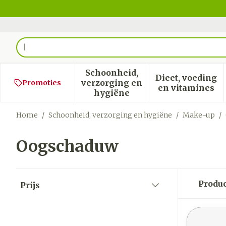
Ga naar de inhoud
Product, merk, categorie...
Schoonheid,
Dieet, voeding
verzorging en
Promoties
Toon submenu voor Schoon
Toon sub
en vitamines
hygiëne
Home
/
Schoonheid, verzorging en hygiëne
/
Make-up
/
Oogschaduw
Doorgaan naar productlijst
Produ
Prijs
filter