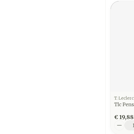
T. Leclerc
Tlc Pen
€ 19,88
Aantal