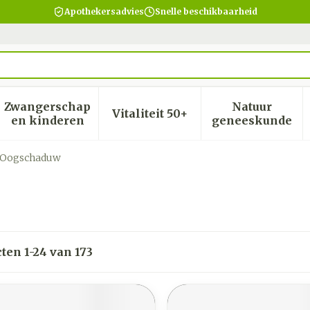
Apothekersadvies
Snelle beschikbaarheid
Zwangerschap
Natuur
Vitaliteit 50+
heid, verzorging en hygiëne categorie
menu voor Dieet, voeding en vitamines categorie
Toon submenu voor Zwangerschap en kinder
Toon submenu voor Vitalite
Toon subm
en kinderen
geneeskunde
Oogschaduw
cten
1
-
24
van
173