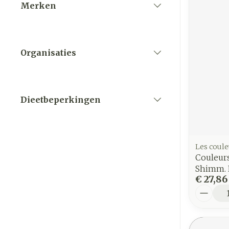
Merken
filter
Organisaties
filter
Dieetbeperkingen
filter
Les coule
Couleur
Shimm. 
€ 27,86
Aantal