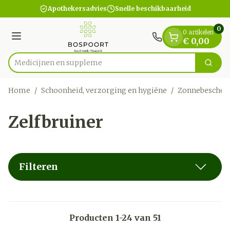
Dia 1 van 1
Ga naar de inhoud
Apothekersadvies
Snelle beschikbaarheid
0
0 artikelen
Menu
€ 0,00
Med
Zoek
Product, merk, categorie...
Home
/
Schoonheid, verzorging en hygiëne
/
Zonnebescher
Zelfbruiner
Filteren
Producten
1
-
24
van
51