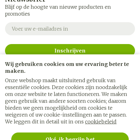
Blijf op de hoogte van nieuwe producten en
promoties
E-mail adres
Inschrijven
Wij gebruiken cookies om uw ervaring beter te
Door op inschrijven te klikken, schrijft u zich in voor onze
nieuwsbrief en gaat u akkoord met onze
privacy policy
.
maken.
Onze webshop maakt uitsluitend gebruik van
essentiële cookies. Deze cookies zijn noodzakelijk
om onze website te laten functioneren. We maken
geen gebruik van andere soorten cookies; daarom
bieden we geen mogelijkheid om cookies te
weigeren of uw cookie-instellingen aan te passen.
Juridische links
We leggen dit in detail uit in ons
cookiebeleid
Oké, ik begrijp het