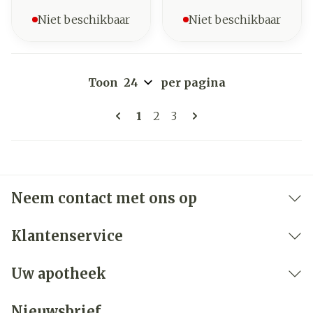
Niet beschikbaar
Niet beschikbaar
Toon
per pagina
Pagina's
U lees momenteel pagina
Pagina
Pagina
1
2
3
Neem contact met ons op
Klantenservice
Uw apotheek
Nieuwsbrief