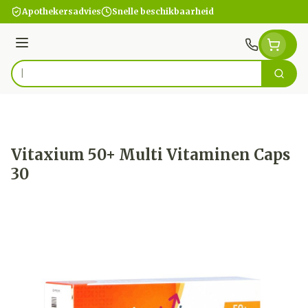
Ga naar de inhoud
Apothekersadvies
Snelle beschikbaarheid
Menu
Zoek
Product, merk, categorie...
Vitaxium 50+ Multi Vitaminen Caps
30