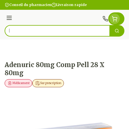
Aller au contenu
Conseil du pharmacien
Livraison rapide
Menu
Cherc
Rechercher
Adenuric 80mg Comp Pell 28 X
80mg
Médicament
Sur prescription