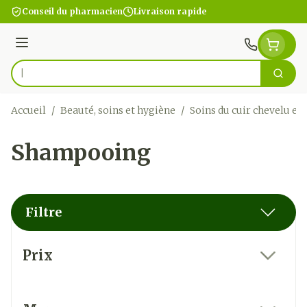
Aller au contenu
Conseil du pharmacien
Livraison rapide
Menu
Cherc
Rechercher
Accueil
/
Beauté, soins et hygiène
/
Soins du cuir chevelu et
Shampooing
Filtre
Passer à la liste des produits
Prix
filter