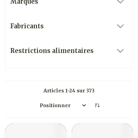
Marques
filter
Fabricants
filter
Restrictions alimentaires
filter
Articles
1
-
24
sur
373
Trier par: