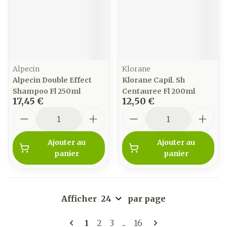
Alpecin
Klorane
Alpecin Double Effect
Klorane Capil. Sh
Shampoo Fl 250ml
Centauree Fl 200ml
17,45 €
12,50 €
Quantité
Quantité
Ajouter au
Ajouter au
panier
panier
Afficher
par page
Pages
Vous lisez actuellement la page
Page
Page
Page
1
2
3
...
16