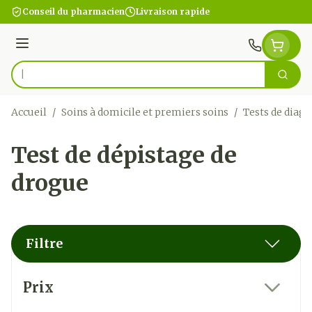
Aller au contenu
Conseil du pharmacien
Livraison rapide
Menu
Cherc
Rechercher
Accueil
/
Soins à domicile et premiers soins
/
Tests de diagn
Test de dépistage de
drogue
Filtre
Passer à la liste des produits
Prix
filter