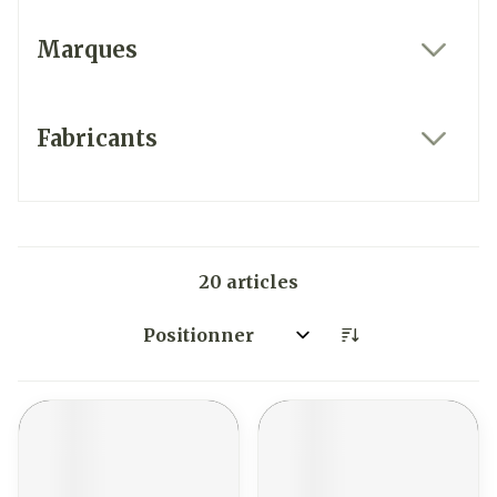
Marques
filter
Fabricants
filter
20
articles
Trier par: