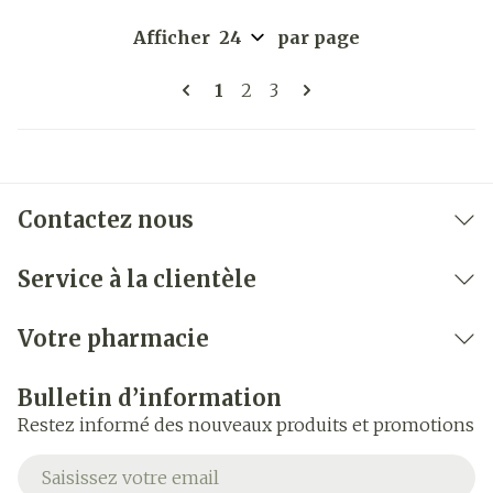
Afficher
par page
Pages
Vous lisez actuellement la pa
Page
Page
1
2
3
Contactez nous
Service à la clientèle
Votre pharmacie
Bulletin d’information
Restez informé des nouveaux produits et promotions
Adresse mail