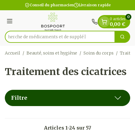
Diapositive 1 de 1
Aller au contenu
Conseil du pharmacien
Livraison rapide
0
0 articles
Menu
0,00 €
Recherche de médic
Cherc
Rechercher
Accueil
/
Beauté, soins et hygiène
/
Soins du corps
/
Traitem
Traitement des cicatrices
Filtre
Articles
1
-
24
sur
57