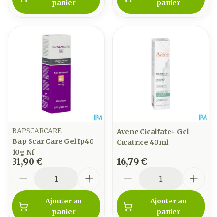
panier
panier
BAPSCARCARE
Avene Cicalfate+ Gel
Bap Scar Care Gel Ip40
Cicatrice 40ml
10g Nf
31,90 €
16,79 €
Quantité
Quantité
Ajouter au
Ajouter au
panier
panier