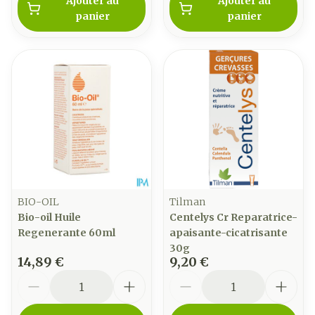
Ajouter au
Ajouter au
panier
panier
BIO-OIL
Tilman
Bio-oil Huile
Centelys Cr Reparatrice-
Regenerante 60ml
apaisante-cicatrisante
30g
14,89 €
9,20 €
Quantité
Quantité