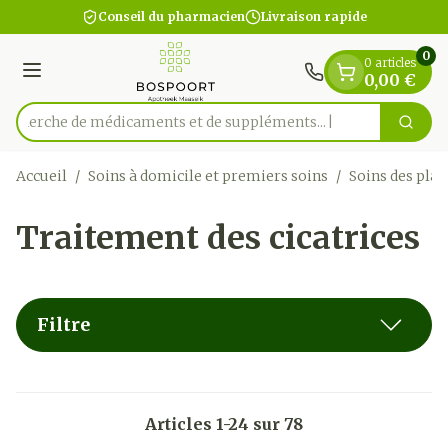
Diapositive 1 de 1
Aller au contenu
Conseil du pharmacien
Livraison rapide
0
0 articles
Menu
0,00 €
Recherche de médicaments et d
Cherc
Rechercher
Accueil
/
Soins à domicile et premiers soins
/
Soins des plai
Traitement des cicatrices
Filtre
Articles
1
-
24
sur
78