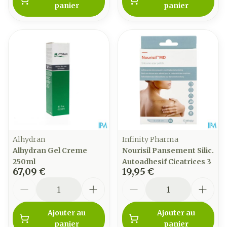
panier
panier
Alhydran
Infinity Pharma
Alhydran Gel Creme
Nourisil Pansement Silic.
250ml
Autoadhesif Cicatrices 3
67,09 €
19,95 €
Quantité
Quantité
Ajouter au
Ajouter au
panier
panier