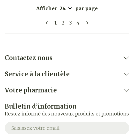
Afficher
par page
Pages
Vous lisez actuellement la pag
Page
Page
Page
1
2
3
4
Contactez nous
Service à la clientèle
Votre pharmacie
Bulletin d’information
Restez informé des nouveaux produits et promotions
Adresse mail