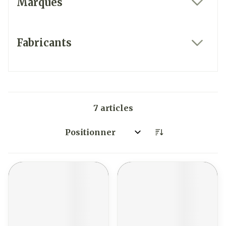
Marques
filter
Fabricants
filter
7
articles
Trier par: