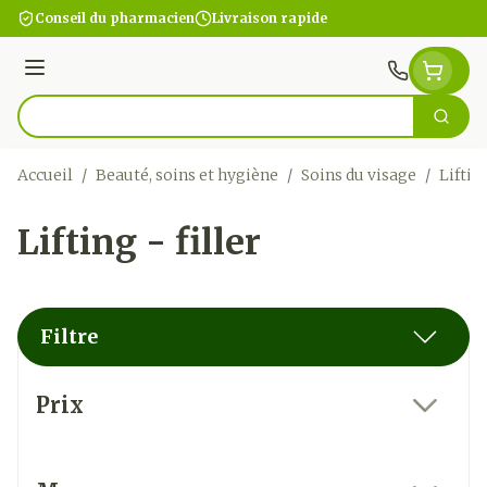
Aller au contenu
Conseil du pharmacien
Livraison rapide
Menu
Cherc
Rechercher
Accueil
/
Beauté, soins et hygiène
/
Soins du visage
/
Lifting
Lifting - filler
Filtre
Passer à la liste des produits
Prix
filter