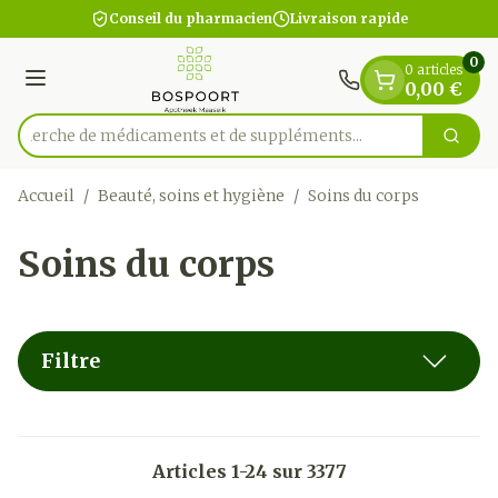
Diapositive 1 de 1
Aller au contenu
Conseil du pharmacien
Livraison rapide
0
0 articles
Menu
0,00 €
Recherche de médicaments e
Cherc
Rechercher
Accueil
/
Beauté, soins et hygiène
/
Soins du corps
Soins du corps
Filtre
Articles
1
-
24
sur
3377