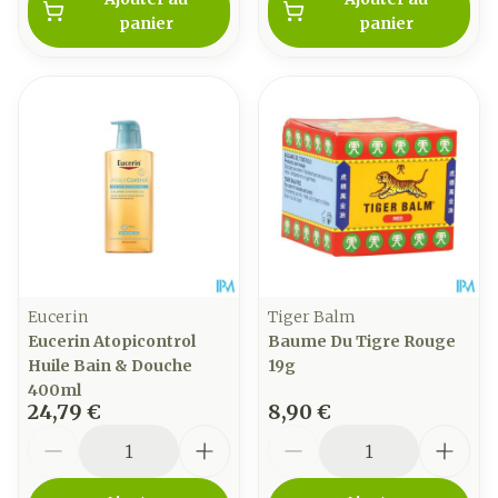
panier
panier
Eucerin
Tiger Balm
Eucerin Atopicontrol
Baume Du Tigre Rouge
Huile Bain & Douche
19g
400ml
24,79 €
8,90 €
Quantité
Quantité