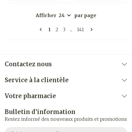
Afficher
par page
Pages
Vous lisez actuellement la page
Page
Page
Page
1
2
3
...
141
Contactez nous
Service à la clientèle
Votre pharmacie
Bulletin d’information
Restez informé des nouveaux produits et promotions
Adresse mail