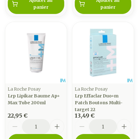
Ajouter au
Ajouter au
panier
panier
La Roche Posay
La Roche Posay
Lrp Lipikar Baume Ap+
Lrp Effaclar Duo+m
Max Tube 200ml
Patch Boutons Multi-
target 22
22,95 €
13,49 €
Quantité
Quantité