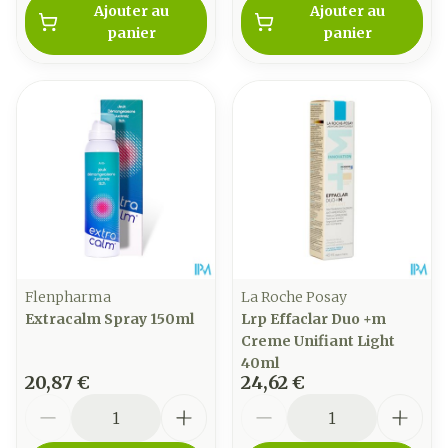
Ajouter au
Ajouter au
panier
panier
Flenpharma
La Roche Posay
Extracalm Spray 150ml
Lrp Effaclar Duo +m
Creme Unifiant Light
40ml
20,87 €
24,62 €
Quantité
Quantité