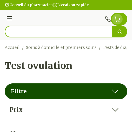
Aller au contenu
Conseil du pharmacien
Livraison rapide
Menu
Cherc
Rechercher
Accueil
/
Soins à domicile et premiers soins
/
Tests de diagn
Test ovulation
Filtre
Passer à la liste des produits
Prix
filter