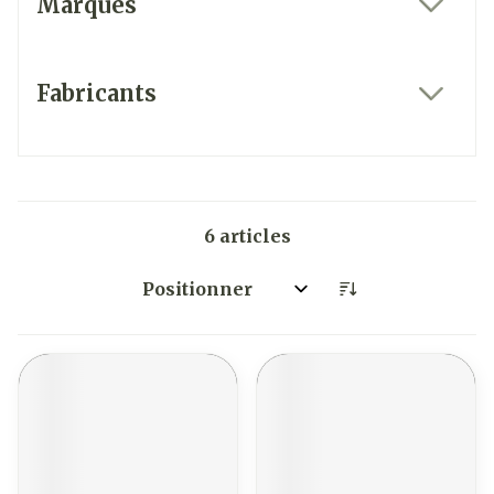
Marques
filter
Fabricants
filter
6
articles
Trier par: