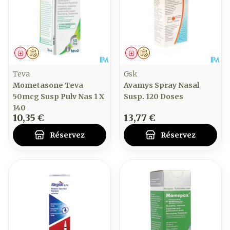
Médicament
Sur prescription
Médicament
Sur prescription
Teva
Gsk
Mometasone Teva
Avamys Spray Nasal
50mcg Susp Pulv Nas 1 X
Susp. 120 Doses
140
10,35 €
13,77 €
Réservez
Réservez