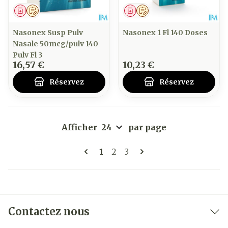
Médicament
Sur prescription
Médicament
Sur prescription
Nasonex Susp Pulv
Nasonex 1 Fl 140 Doses
Nasale 50mcg/pulv 140
Pulv Fl 3
16,57 €
10,23 €
Réservez
Réservez
Afficher
par page
Pages
Vous lisez actuellement la pa
Page
Page
1
2
3
Contactez nous