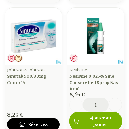
Médicament
Sur prescription
Médicament
Johnson & Johnson
Nesivine
Sinutab 500/30mg
Nesivine 0,025% Sine
Comp 15
Conserv Ped Spray Nas
10ml
8,65 €
Quantité
8,29 €
Ajouter au
Réservez
panier