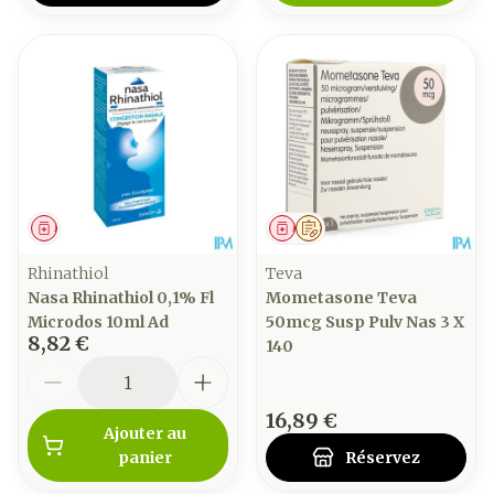
Médicament
Médicament
Sur prescription
Rhinathiol
Teva
Nasa Rhinathiol 0,1% Fl
Mometasone Teva
Microdos 10ml Ad
50mcg Susp Pulv Nas 3 X
8,82 €
140
Quantité
16,89 €
Ajouter au
panier
Réservez