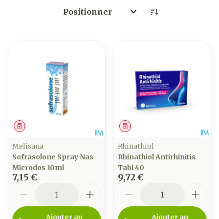
Trier par:
Médicament
Médicament
Melisana
Rhinathiol
Sofrasolone Spray Nas
Rhinathiol Antirhinitis
Microdos 10ml
Tabl 40
7,15 €
9,72 €
Quantité
Quantité
Ajouter au
Ajouter au