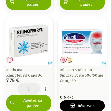
panier
panier
Médicament
Médicament
Sur prescription
Melisana
Johnson & Johnson
Rhinofebryl Caps 30
Sinutab Forte 500/60mg
7,78 €
Comp 20
Quantité
9,83 €
Ajouter au
panier
Réservez