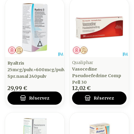
Médicament
Sur prescription
Médicament
Sur prescription
Qualiphar
Ryaltris
Vasocedine
25mcg/pulv.+600mcg/pulv
Pseudoefedrine Comp
Spr.nasal 240pulv
Pell 30
29,99 €
12,02 €
Réservez
Réservez