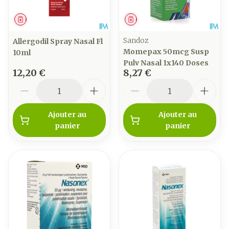
Médicament
Médicament
Sandoz
Allergodil Spray Nasal Fl
Momepax 50mcg Susp
10ml
Pulv Nasal 1x140 Doses
12,20 €
8,27 €
Quantité
Quantité
Ajouter au
Ajouter au
panier
panier