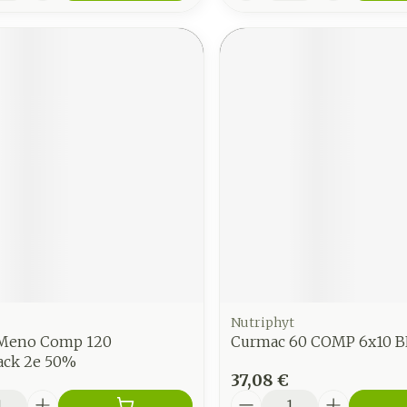
Nutriphyt
 Meno Comp 120
Curmac 60 COMP 6x10 B
ck 2e 50%
37,08 €
é
Quantité