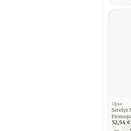
Upsa
Serelys
Promopa
52,54 €
Quantit