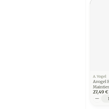
A. Vogel
A.vogel
Maintie
27,49 €
Quantit