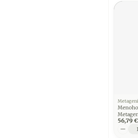
Metageni
Menohop
Metagen
56,79 €
Quantit