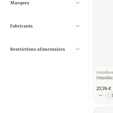
Marques
filter
Fabricants
filter
Restrictions alimentaires
filter
Omnibio
Omnibio
27,76 €
Quantit