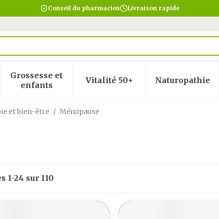
Conseil du pharmacien
Livraison rapide
Grossesse et
Vitalité 50+
Naturopathie
 la catégorie Beauté, soins et hygiène
 le sous-menu pour la catégorie Régime, alimentatio
Afficher le sous-menu pour la catégorie Gro
Afficher le sous-menu pour
Afficher
enfants
ie et bien-être
/
Ménopause
es
1
-
24
sur
110