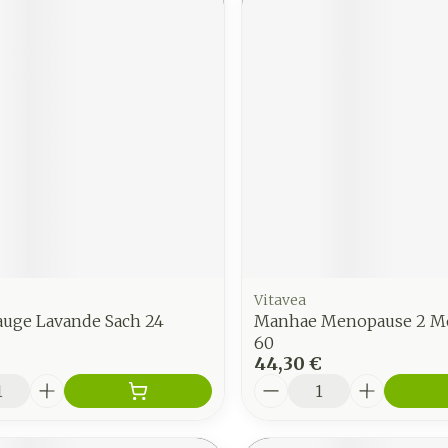
Vitavea
auge Lavande Sach 24
Manhae Menopause 2 Mo
60
44,30 €
é
Quantité