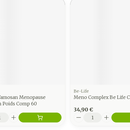
Be-Life
 Famosan Menopause
Meno Complex Be Life C
n Poids Comp 60
34,90 €
é
Quantité