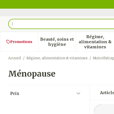
Aller au contenu
Rechercher
Régime,
Beauté, soins et
alimentation &
Promotions
Afficher le sous-menu pour
Afficher
hygiène
vitamines
Accueil
/
Régime, alimentation & vitamines
/
Nutrithérap
Ménopause
Passer à la liste des produits
Articl
Prix
filter