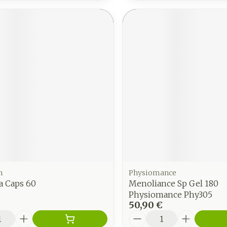
h
Physiomance
 Caps 60
Menoliance Sp Gel 180
Physiomance Phy305
50,90 €
é
Quantité