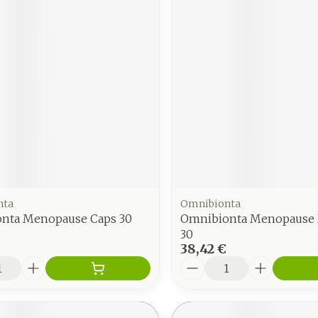
nta
Omnibionta
nta Menopause Caps 30
Omnibionta Menopause 
30
38,42 €
é
Quantité