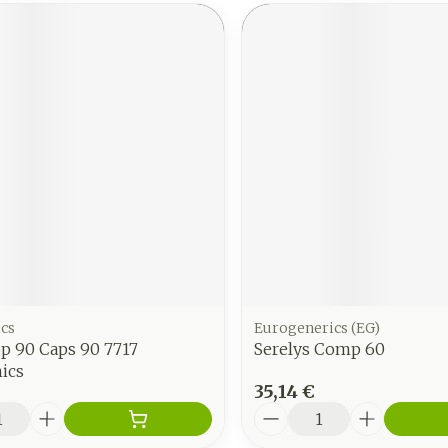
cs
Eurogenerics (EG)
 90 Caps 90 7717
Serelys Comp 60
ics
35,14 €
é
Quantité