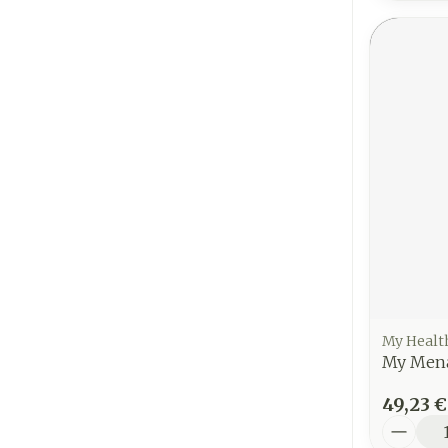
My Healt
My Mena
49,23 €
Quantit