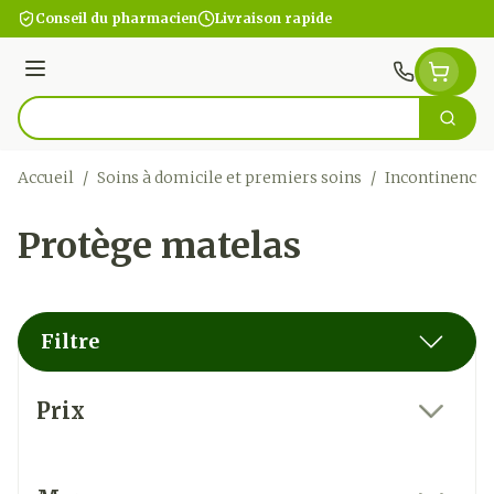
Aller au contenu
Conseil du pharmacien
Livraison rapide
Menu
Cherc
Rechercher
Accueil
/
Soins à domicile et premiers soins
/
Incontinence
Protège matelas
Filtre
Passer à la liste des produits
Prix
filter