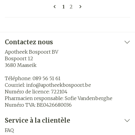
Pages
Vous lisez actuellement la 
Page
1
2
Contactez nous
Apotheek Bospoort BV
Bospoort 12
3680
Maaseik
Téléphone:
089 56 51 61
Courriel:
info@
apotheekbospoort.be
Numéro de licence:
722104
Pharmacien responsable:
Sofie Vandenberghe
Numéro TVA:
BE0426680036
Service à la clientèle
FAQ