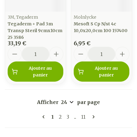
3M, Tegaderm
Molnlycke
Tegaderm + Pad 3m
Mesoft S Cp N/st 4c
Transp Steril 9cmx10cm
10,0x20,0cm 100 157400
25 3586
33,19 €
6,95 €
Quantité
Quantité
Ajouter au
Ajouter au
panier
panier
Afficher
par page
Pages
Vous lisez actuellement la page
Page
Page
Page
1
2
3
...
11