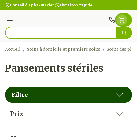
Aller au contenu
Conseil du pharmacien
Livraison rapide
Menu
Cherc
Rechercher
Accueil
/
Soins à domicile et premiers soins
/
Soins des plai
Pansements stériles
Filtre
Passer à la liste des produits
Prix
filter