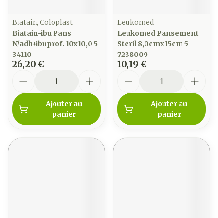
Biatain, Coloplast
Leukomed
Biatain-ibu Pans
Leukomed Pansement
N/adh+ibuprof. 10x10,0 5
Steril 8,0cmx15cm 5
34110
7238009
26,20 €
10,19 €
Quantité
Quantité
Ajouter au
Ajouter au
panier
panier