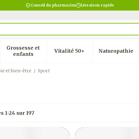
Conseil du pharmacien
Livraison rapide
Grossesse et
Vitalité 50+
Naturopathie
 la catégorie Beauté, soins et hygiène
 le sous-menu pour la catégorie Régime, alimentatio
Afficher le sous-menu pour la catégorie Gro
Afficher le sous-menu pour
Afficher
enfants
ie et bien-être
/
Sport
es
1
-
24
sur
197