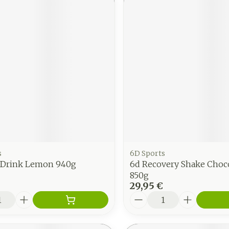
s
6D Sports
a Drink Lemon 940g
6d Recovery Shake Choco
850g
29,95 €
é
Quantité