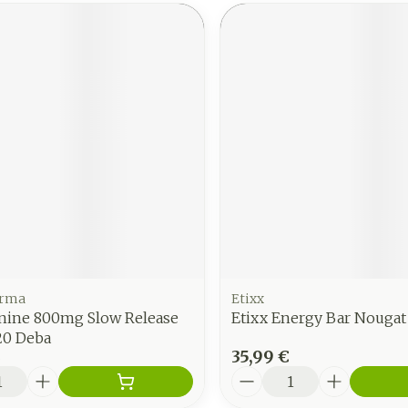
arma
Etixx
anine 800mg Slow Release
Etixx Energy Bar Nougat
0 Deba
€
35,99 €
é
Quantité