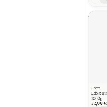
Etixx
Etixx Is
1000g
32,99 €