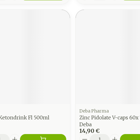
Deba Pharma
Ketondrink Fl 500ml
Zinc Pidolate V-caps 60
Deba
14,90 €
é
Quantité