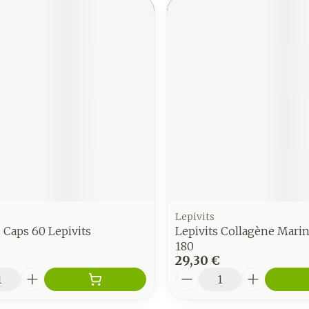
Lepivits
s Caps 60 Lepivits
Lepivits Collagène Mari
180
29,30 €
é
Quantité