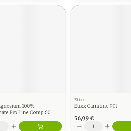
Etixx
agnesium 100%
Etixx Carnitine 90t
nate Pro Line Comp 60
56,99 €
é
Quantité