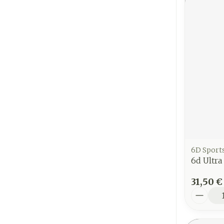
6D Sport
6d Ultr
31,50 €
Quantit