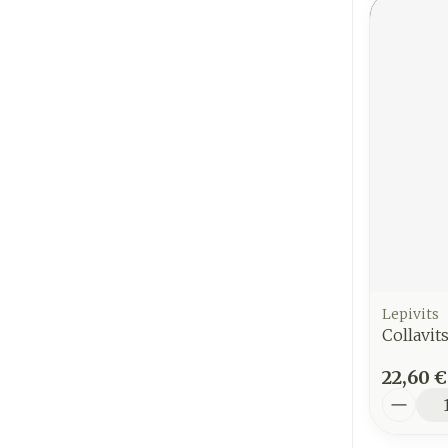
Lepivits
Collavit
22,60 €
Quantit