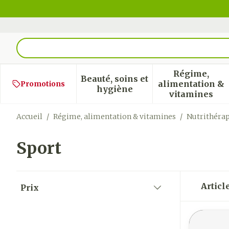
Aller au contenu
Rechercher
Régime,
Beauté, soins et
alimentation &
Promotions
Afficher le sous-menu pour
Afficher
hygiène
vitamines
Accueil
/
Régime, alimentation & vitamines
/
Nutrithérap
Sport
Passer à la liste des produits
Articl
Prix
filter