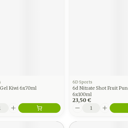
s
6D Sports
 Gel Kiwi 6x70ml
6d Nitrate Shot Fruit Pu
6x100ml
23,50 €
é
Quantité