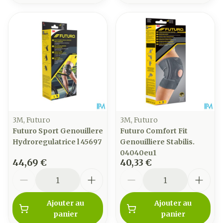
3M, Futuro
3M, Futuro
Futuro Sport Genouillere
Futuro Comfort Fit
Hydroregulatrice l 45697
Genouilliere Stabilis.
04040eu1
44,69 €
40,33 €
Quantité
Quantité
Ajouter au
Ajouter au
panier
panier