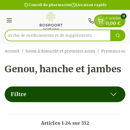
Diapositive 1 de 1
Aller au contenu
Conseil du pharmacien
Livraison rapide
0
0 articles
Menu
0,00 €
Recherche de médicamen
Cherc
Rechercher
Accueil
/
Soins à domicile et premiers soins
/
Premiers soin
Genou, hanche et jambes
Filtre
Articles
1
-
24
sur
332