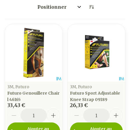
Trier par:
3M, Futuro
3M, Futuro
Futuro Genouillere Chair
Futuro Sport Adjustable
l 46165
Knee Strap 09189
33,43 €
26,33 €
Quantité
Quantité
Ajouter au
Ajouter au