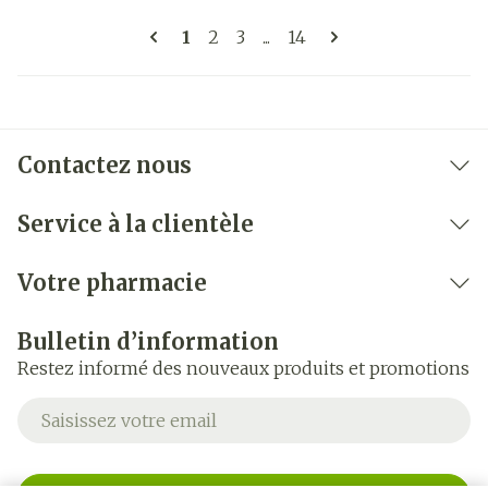
Pages
Vous lisez actuellement la page
Page
Page
Page
1
2
3
...
14
Contactez nous
Service à la clientèle
Votre pharmacie
Bulletin d’information
Restez informé des nouveaux produits et promotions
Adresse mail