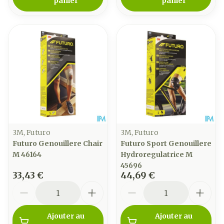
panier
panier
3M, Futuro
3M, Futuro
Futuro Genouillere Chair
Futuro Sport Genouillere
M 46164
Hydroregulatrice M
45696
33,43 €
44,69 €
Quantité
Quantité
Ajouter au
Ajouter au