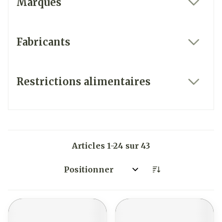
Marques
filter
Fabricants
filter
Restrictions alimentaires
filter
Articles
1
-
24
sur
43
Trier par: