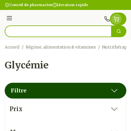
Aller au contenu
Conseil du pharmacien
Livraison rapide
Menu
Cherc
Rechercher
Accueil
/
Régime, alimentation & vitamines
/
Nutrithérapie
Glycémie
Filtre
Passer à la liste des produits
Prix
filter