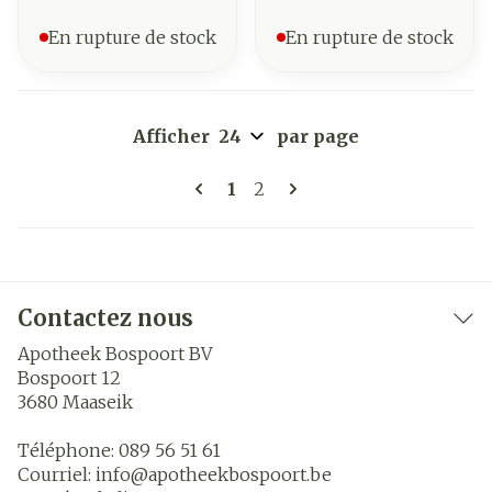
En rupture de stock
En rupture de stock
Afficher
par page
Pages
Vous lisez actuellement la 
Page
1
2
Contactez nous
Apotheek Bospoort BV
Bospoort 12
3680
Maaseik
Téléphone:
089 56 51 61
Courriel:
info@
apotheekbospoort.be