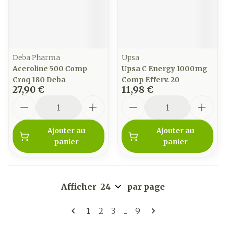
Deba Pharma
Upsa
Aceroline 500 Comp
Upsa C Energy 1000mg
Croq 180 Deba
Comp Efferv. 20
27,90 €
11,98 €
Quantité
Quantité
Ajouter au
Ajouter au
panier
panier
Afficher
par page
Pages
Vous lisez actuellement la page
Page
Page
Page
1
2
3
...
9