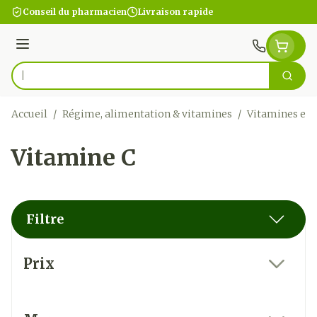
Aller au contenu
Conseil du pharmacien
Livraison rapide
Menu
Cherc
Rechercher
Accueil
/
Régime, alimentation & vitamines
/
Vitamines et
Vitamine C
Filtre
Passer à la liste des produits
Prix
filter