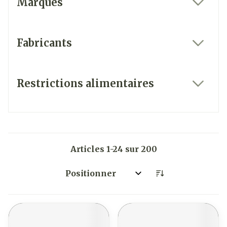
Marques
filter
Fabricants
filter
Restrictions alimentaires
filter
Articles
1
-
24
sur
200
Trier par: