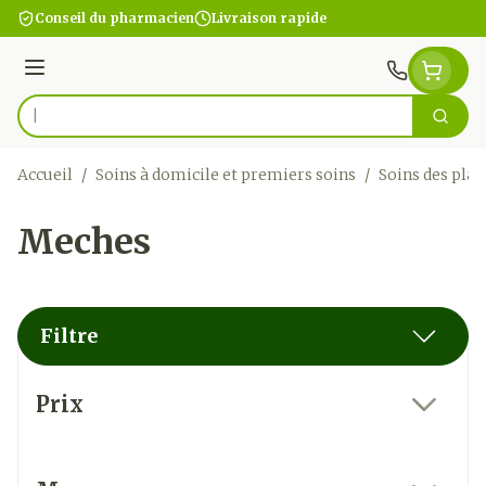
Aller au contenu
Conseil du pharmacien
Livraison rapide
Menu
Cherc
Rechercher
Accueil
/
Soins à domicile et premiers soins
/
Soins des plai
Meches
Filtre
Passer à la liste des produits
Prix
filter