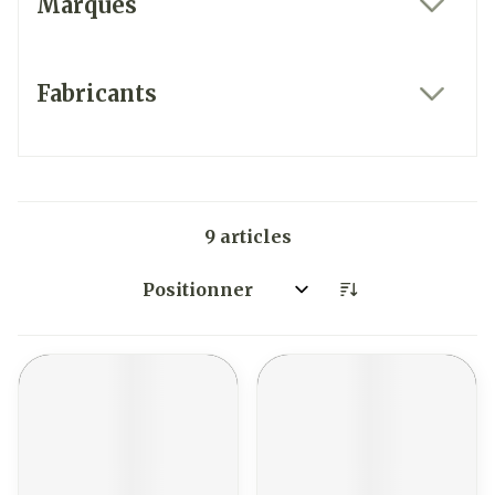
Marques
filter
Fabricants
filter
9
articles
Trier par: