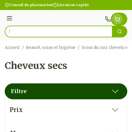
Aller au contenu
Conseil du pharmacien
Livraison rapide
Menu
Cherc
Rechercher
Accueil
/
Beauté, soins et hygiène
/
Soins du cuir chevelu et
Cheveux secs
Filtre
Passer à la liste des produits
Prix
filter