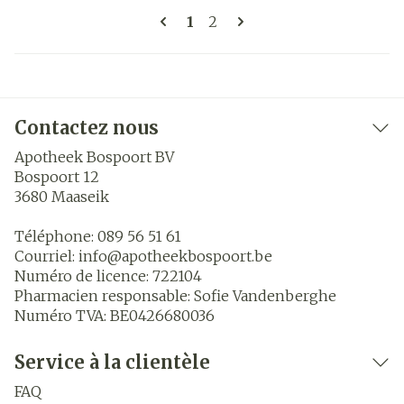
Pages
Vous lisez actuellement la 
Page
1
2
Contactez nous
Apotheek Bospoort BV
Bospoort 12
3680
Maaseik
Téléphone:
089 56 51 61
Courriel:
info@
apotheekbospoort.be
Numéro de licence:
722104
Pharmacien responsable:
Sofie Vandenberghe
Numéro TVA:
BE0426680036
Service à la clientèle
FAQ