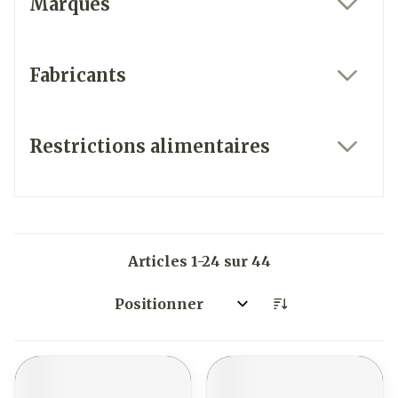
Marques
filter
Fabricants
filter
Restrictions alimentaires
filter
Articles
1
-
24
sur
44
Trier par: