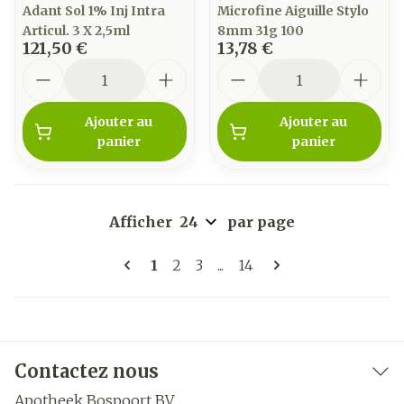
Adant Sol 1% Inj Intra
Microfine Aiguille Stylo
Articul. 3 X 2,5ml
8mm 31g 100
121,50 €
13,78 €
Quantité
Quantité
Ajouter au
Ajouter au
panier
panier
Afficher
par page
Pages
Vous lisez actuellement la page
Page
Page
Page
1
2
3
...
14
Contactez nous
Apotheek Bospoort BV