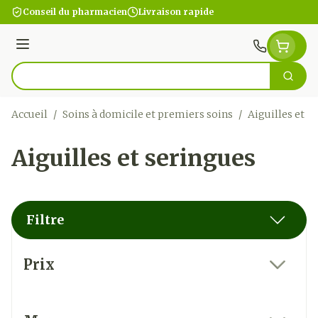
Aller au contenu
Conseil du pharmacien
Livraison rapide
Menu
Cherc
Rechercher
Accueil
/
Soins à domicile et premiers soins
/
Aiguilles et s
Aiguilles et seringues
Filtre
Passer à la liste des produits
Prix
filter