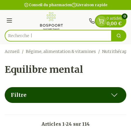
Diapositive 1 de 1
Aller au contenu
Conseil du pharmacien
Livraison rapide
0
0 articles
Menu
0,00 €
Recherc
Cherc
Rechercher
Accueil
/
Régime, alimentation & vitamines
/
Nutrithérapie
Equilibre mental
Filtre
Articles
1
-
24
sur
114