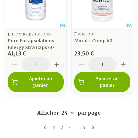
pure encapsulations
Dynarop
Pure Encapsulations
Moral + Comp 60
Energy Xtra Caps 60
41,13 €
23,50 €
Quantité
Quantité
Ajouter au
Ajouter au
panier
panier
Afficher
par page
Pages
Vous lisez actuellement la page
Page
Page
Page
1
2
3
...
5