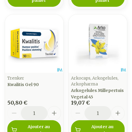
panier
panier
Trenker
Arkocaps, Arkogelules,
Arkopharma
Kwalitis Gel 90
Arkogelules Millepertuis
Vegetal 45
50,80 €
19,07 €
Quantité
Quantité
Ajouter au
Ajouter au