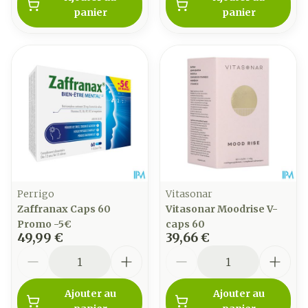
panier
panier
Perrigo
Vitasonar
Zaffranax Caps 60
Vitasonar Moodrise V-
Promo -5€
caps 60
49,99 €
39,66 €
Quantité
Quantité
Ajouter au
Ajouter au