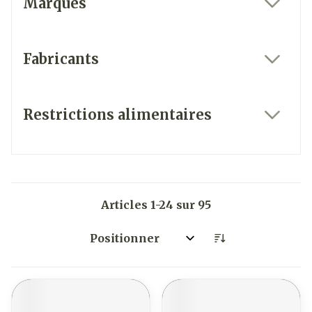
Marques
filter
Fabricants
filter
Restrictions alimentaires
filter
Articles
1
-
24
sur
95
Trier par: