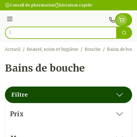
Aller au contenu
Conseil du pharmacien
Livraison rapide
Menu
Cherc
Rechercher
Accueil
/
Beauté, soins et hygiène
/
Bouche
/
Bains de bouc
Bains de bouche
Filtre
Passer à la liste des produits
Prix
filter