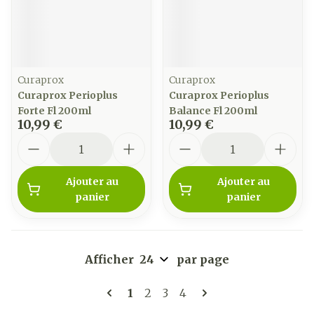
Curaprox
Curaprox
Curaprox Perioplus
Curaprox Perioplus
Forte Fl 200ml
Balance Fl 200ml
10,99 €
10,99 €
Quantité
Quantité
Ajouter au
Ajouter au
panier
panier
Afficher
par page
Pages
Vous lisez actuellement la pag
Page
Page
Page
1
2
3
4