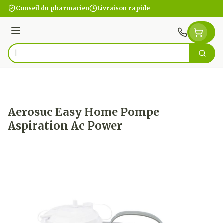
Aller au contenu
Conseil du pharmacien
Livraison rapide
Menu
Cherc
Rechercher
Aerosuc Easy Home Pompe
Aspiration Ac Power