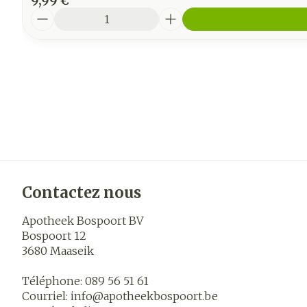
9,99 €
Quantité
Contactez nous
Apotheek Bospoort BV
Bospoort 12
3680
Maaseik
Téléphone:
089 56 51 61
Courriel:
info@
apotheekbospoort.be