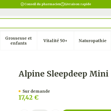
Conseil du pharmacien
Livraison rapide
Grossesse et
Vitalité 50+
Naturopathie
 la catégorie Beauté, soins et hygiène
 le sous-menu pour la catégorie Régime, alimentatio
Afficher le sous-menu pour la catégorie Gro
Afficher le sous-menu pour
Afficher
enfants
Alpine Sleepdeep Mini
Sur demande
17,42 €