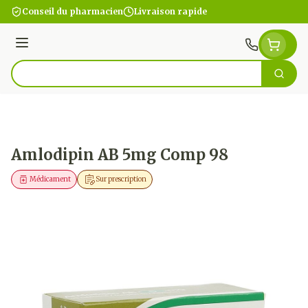
Aller au contenu
Conseil du pharmacien
Livraison rapide
Menu
Cherc
Rechercher
Amlodipin AB 5mg Comp 98
Médicament
Sur prescription