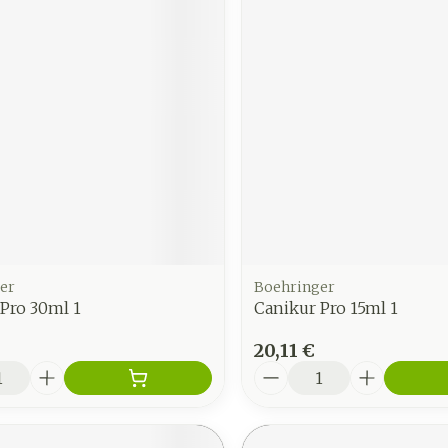
er
Boehringer
Pro 30ml 1
Canikur Pro 15ml 1
20,11 €
é
Quantité