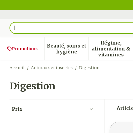
Aller au contenu
Rechercher
Régime,
Beauté, soins et
alimentation &
Promotions
Afficher le sous-menu pour
Afficher
hygiène
vitamines
Accueil
/
Animaux et insectes
/
Digestion
Digestion
Passer à la liste des produits
Articl
Prix
filter