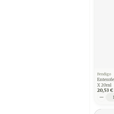
Fendigo
Enterof
X 20ml
20,53 €
Quantit