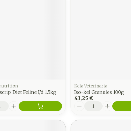
 nutrition
Kela Veterinaria
scrip. Diet Feline I/d 1.5kg
Iso-kel Granules 100g
43,25 €
é
Quantité