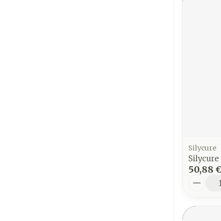
Silycure
Silycur
50,88 
Quantit