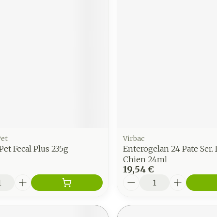
et
Virbac
et Fecal Plus 235g
Enterogelan 24 Pate Ser.
Chien 24ml
€
19,54 €
é
Quantité