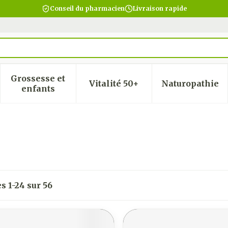
Conseil du pharmacien
Livraison rapide
Grossesse et
Vitalité 50+
Naturopathie
 la catégorie Beauté, soins et hygiène
 le sous-menu pour la catégorie Régime, alimentatio
Afficher le sous-menu pour la catégorie Gro
Afficher le sous-menu pour
Afficher
enfants
es
1
-
24
sur
56