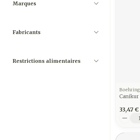
Marques
filter
Fabricants
filter
Restrictions alimentaires
filter
Boehring
Canikur 
33,47 €
Quantit