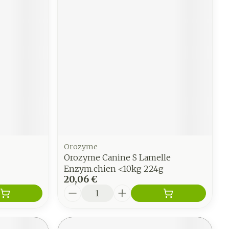
Orozyme
Orozyme Canine S Lamelle
Enzym.chien <10kg 224g
20,06 €
Quantité