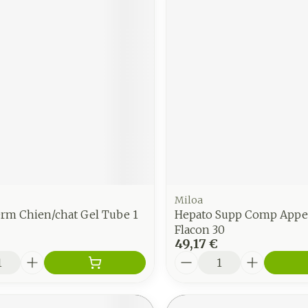
Miloa
erm Chien/chat Gel Tube 1
Hepato Supp Comp Appe
Flacon 30
49,17 €
é
Quantité