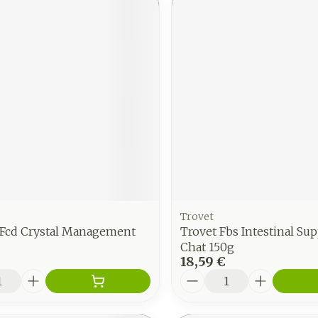
Trovet
c Fcd Crystal Management
Trovet Fbs Intestinal Su
Chat 150g
18,59 €
é
Quantité