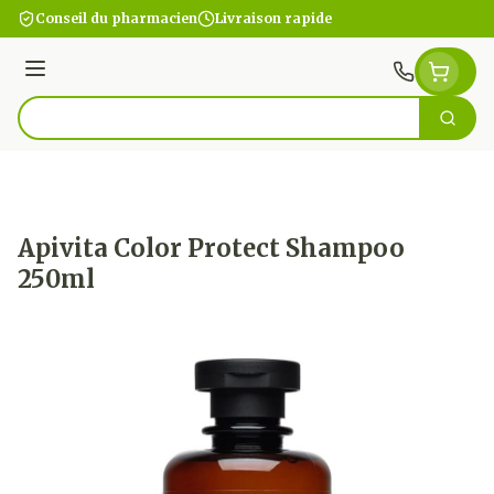
Aller au contenu
Conseil du pharmacien
Livraison rapide
Menu
Cherc
Rechercher
Apivita Color Protect Shampoo
250ml