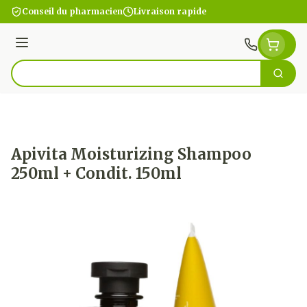
Aller au contenu
Conseil du pharmacien
Livraison rapide
Menu
Cherc
Rechercher
Apivita Moisturizing Shampoo
250ml + Condit. 150ml