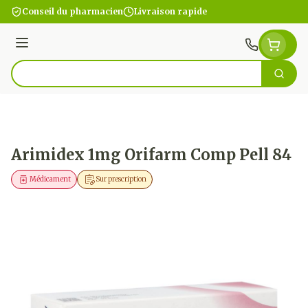
Aller au contenu
Conseil du pharmacien
Livraison rapide
Menu
Cherc
Rechercher
Arimidex 1mg Orifarm Comp Pell 84
Médicament
Sur prescription