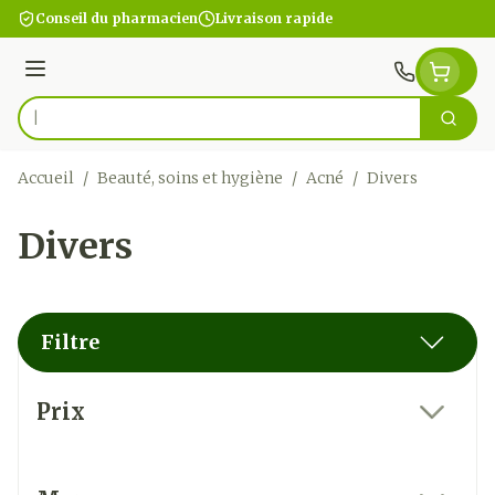
Aller au contenu
Conseil du pharmacien
Livraison rapide
Menu
Cherc
Rechercher
Accueil
/
Beauté, soins et hygiène
/
Acné
/
Divers
Divers
Filtre
Passer à la liste des produits
Prix
filter