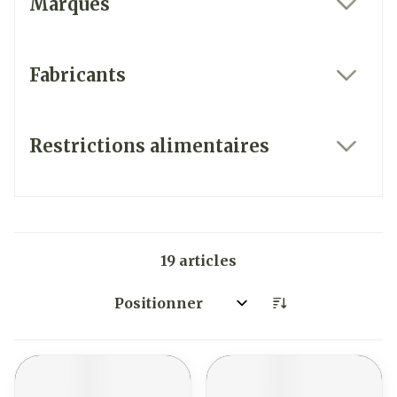
Marques
filter
Fabricants
filter
Restrictions alimentaires
filter
19
articles
Trier par: