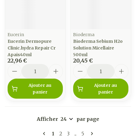
Eucerin
Bioderma
Eucerin Dermopure
Bioderma Sebium H2o
Clinic.hydra Repair Cr
Solution Micellaire
Apais40ml
500ml
22,96 €
20,45 €
Quantité
Quantité
Ajouter au
Ajouter au
panier
panier
Afficher
par page
Pages
Vous lisez actuellement la page
Page
Page
Page
1
2
3
...
5