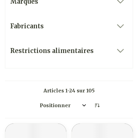
Marques
filter
Fabricants
filter
Restrictions alimentaires
filter
Articles
1
-
24
sur
105
Trier par: