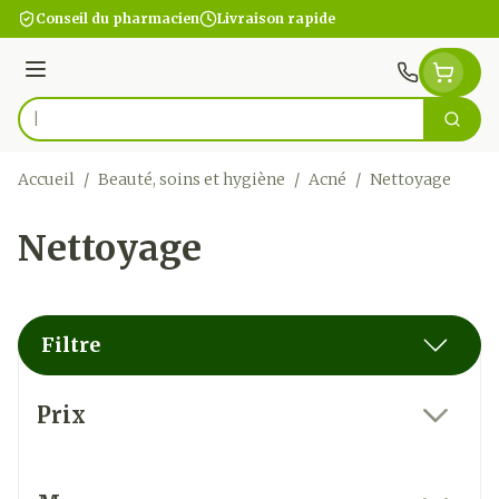
Aller au contenu
Conseil du pharmacien
Livraison rapide
Menu
Cherc
Rechercher
Accueil
/
Beauté, soins et hygiène
/
Acné
/
Nettoyage
Nettoyage
Filtre
Passer à la liste des produits
Prix
filter