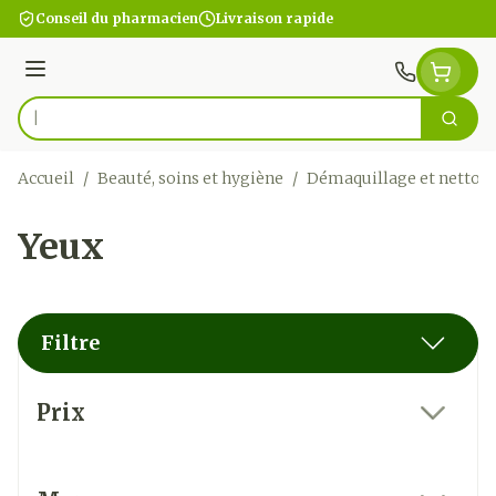
Aller au contenu
Conseil du pharmacien
Livraison rapide
Menu
Cherc
Rechercher
Accueil
/
Beauté, soins et hygiène
/
Démaquillage et nettoy
Yeux
Filtre
Passer à la liste des produits
Prix
filter