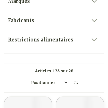
Marques
filter
Fabricants
filter
Restrictions alimentaires
filter
Articles
1
-
24
sur
28
Trier par: