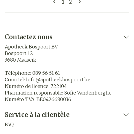
Vous lisez actuellement la 
Page
1
2
Contactez nous
Apotheek Bospoort BV
Bospoort 12
3680
Maaseik
Téléphone:
089 56 51 61
Courriel:
info@
apotheekbospoort.be
Numéro de licence:
722104
Pharmacien responsable:
Sofie Vandenberghe
Numéro TVA:
BE0426680036
Service à la clientèle
FAQ