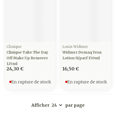
Clinique
Louis Widmer
Clinique Take The Day
Widmer Demaq Yeux
Off Make Up Remover
Lotion N/parf 150ml
125ml
24,30 €
16,50 €
En rupture de stock
En rupture de stock
Afficher
par page
Pages