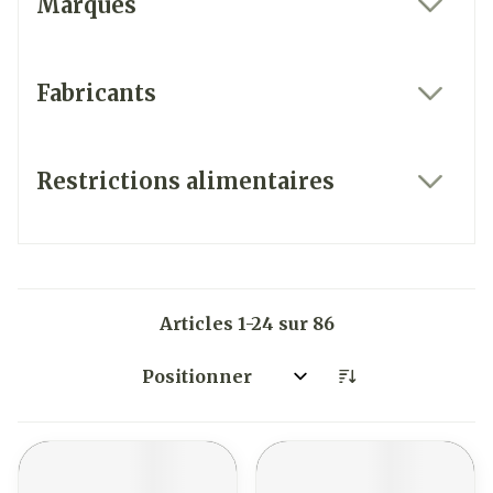
Marques
filter
Fabricants
filter
Restrictions alimentaires
filter
Articles
1
-
24
sur
86
Trier par: