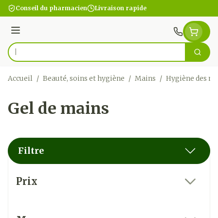
Aller au contenu
Conseil du pharmacien
Livraison rapide
Menu
Cherc
Rechercher
Accueil
/
Beauté, soins et hygiène
/
Mains
/
Hygiène des m
Gel de mains
Filtre
Passer à la liste des produits
Prix
filter