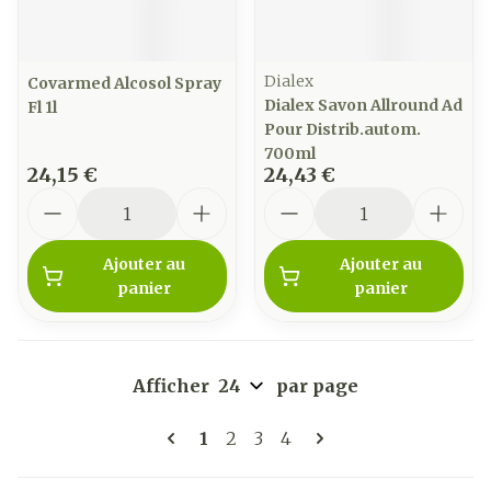
Dialex
Covarmed Alcosol Spray
Dialex Savon Allround Ad
Fl 1l
Pour Distrib.autom.
700ml
24,15 €
24,43 €
Quantité
Quantité
Ajouter au
Ajouter au
panier
panier
Afficher
par page
Pages
Vous lisez actuellement la pag
Page
Page
Page
1
2
3
4