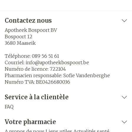
Contactez nous
Apotheek Bospoort BV
Bospoort 12
3680
Maaseik
Téléphone:
089 56 51 61
Courriel:
info@
apotheekbospoort.be
Numéro de licence:
722104
Pharmacien responsable:
Sofie Vandenberghe
Numéro TVA:
BE0426680036
Service à la clientèle
FAQ
Votre pharmacie
A propos de nous
Liens utiles
Actualités santé