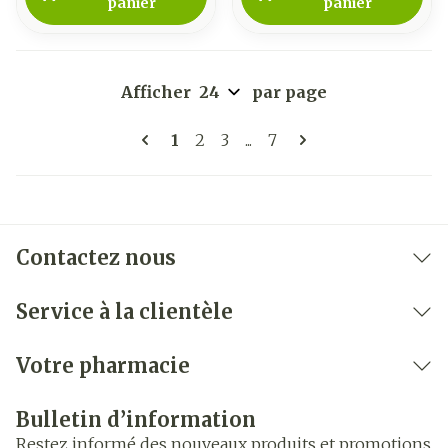
panier
panier
Afficher
par page
Pages
Vous lisez actuellement la page
Page
Page
Page
1
2
3
...
7
Contactez nous
Service à la clientèle
Votre pharmacie
Bulletin d’information
Restez informé des nouveaux produits et promotions