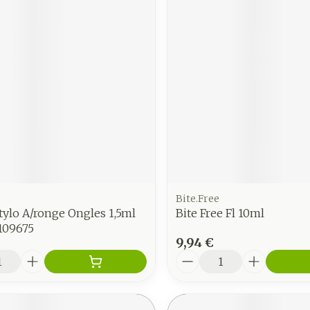
Bite.Free
tylo A/ronge Ongles 1,5ml
Bite Free Fl 10ml
109675
9,94 €
é
Quantité