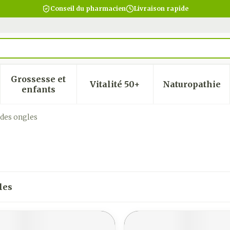
Conseil du pharmacien
Livraison rapide
Grossesse et
Vitalité 50+
Naturopathie
 la catégorie Beauté, soins et hygiène
 le sous-menu pour la catégorie Régime, alimentatio
Afficher le sous-menu pour la catégorie Gro
Afficher le sous-menu pour
Afficher
enfants
des ongles
les