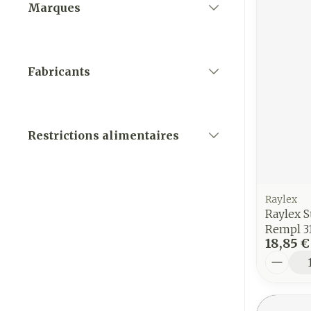
Marques
filter
Fabricants
filter
Restrictions alimentaires
filter
Raylex
Raylex S
Rempl 3
18,85 €
Quantit