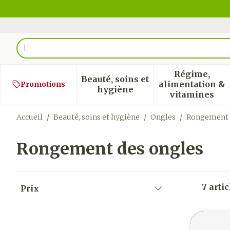
Aller au contenu
Rechercher
Régime,
Beauté, soins et
alimentation &
Promotions
Afficher le sous-menu pour
Afficher
hygiène
vitamines
Accueil
/
Beauté, soins et hygiène
/
Ongles
/
Rongement 
Rongement des ongles
Passer à la liste des produits
7
artic
Prix
filter