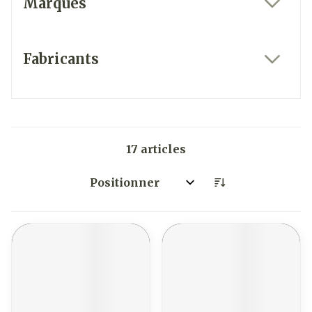
Marques
filter
Fabricants
filter
17
articles
Trier par: