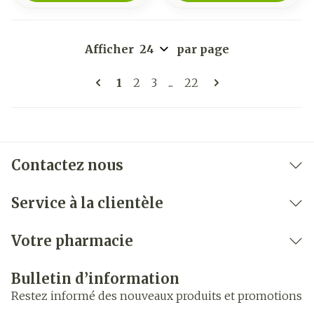
Afficher
par page
Pages
Vous lisez actuellement la page
Page
Page
Page
1
2
3
...
22
Contactez nous
Service à la clientèle
Votre pharmacie
Bulletin d’information
Restez informé des nouveaux produits et promotions