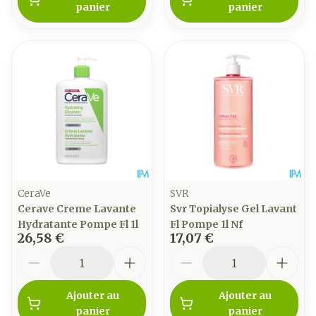
panier
panier
CeraVe
SVR
Cerave Creme Lavante
Svr Topialyse Gel Lavant
Hydratante Pompe Fl 1l
Fl Pompe 1l Nf
26,58 €
17,07 €
Quantité
Quantité
Ajouter au
Ajouter au
panier
panier