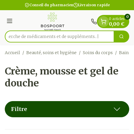
Diapositive 1 de 1
Aller au contenu
Conseil du pharmacien
Livraison rapide
0
0 articles
Menu
0,00 €
Recherche de médicaments
Cherc
Rechercher
Accueil
/
Beauté, soins et hygiène
/
Soins du corps
/
Bain e
Crème, mousse et gel de
douche
Filtre