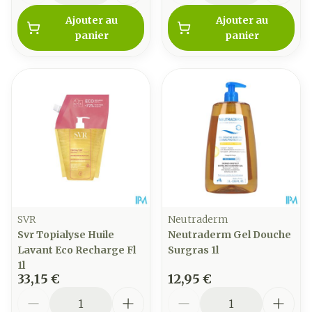
Ajouter au
Ajouter au
panier
panier
SVR
Neutraderm
Svr Topialyse Huile
Neutraderm Gel Douche
Lavant Eco Recharge Fl
Surgras 1l
1l
33,15 €
12,95 €
Quantité
Quantité