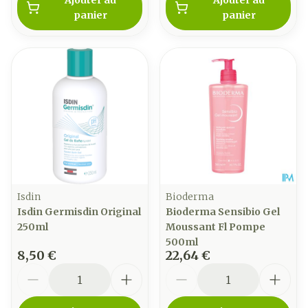
Ajouter au
Ajouter au
panier
panier
Isdin
Bioderma
Isdin Germisdin Original
Bioderma Sensibio Gel
250ml
Moussant Fl Pompe
500ml
8,50 €
22,64 €
Quantité
Quantité