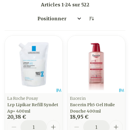
Articles
1
-
24
sur
522
Trier par:
La Roche Posay
Eucerin
Lrp Lipikar Refill Syndet
Eucerin Ph5 Gel Huile
Ap+ 400ml
Douche 400ml
20,38 €
18,95 €
Quantité
Quantité