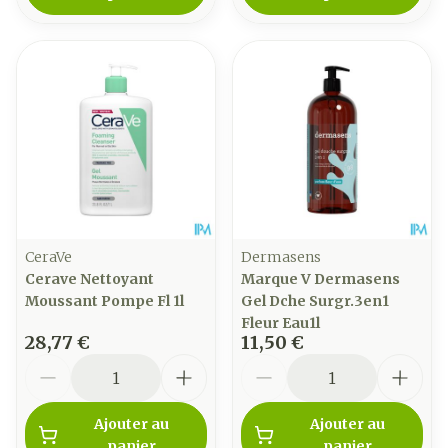
CeraVe
Dermasens
Cerave Nettoyant
Marque V Dermasens
Moussant Pompe Fl 1l
Gel Dche Surgr.3en1
Fleur Eau1l
28,77 €
11,50 €
Quantité
Quantité
Ajouter au
Ajouter au
panier
panier