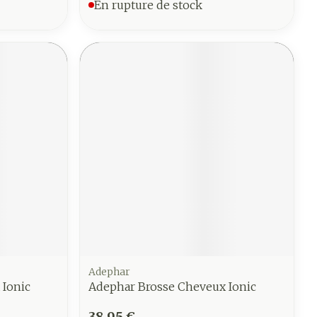
En rupture de stock
Adephar
 Ionic
Adephar Brosse Cheveux Ionic
38,95 €