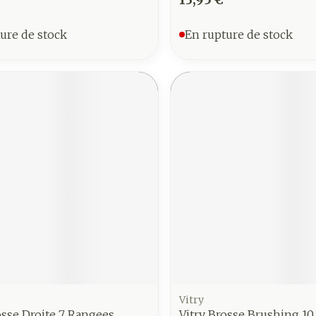
ure de stock
En rupture de stock
Vitry
osse Droite 7 Rangees
Vitry Brosse Brushing 1