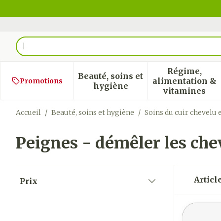
Aller au contenu
Rechercher
Régime,
Beauté, soins et
alimentation &
Promotions
Afficher le sous-menu pour
Afficher
hygiène
vitamines
Accueil
/
Beauté, soins et hygiène
/
Soins du cuir chevelu 
Peignes - démêler les ch
Passer à la liste des produits
Articl
Prix
filter