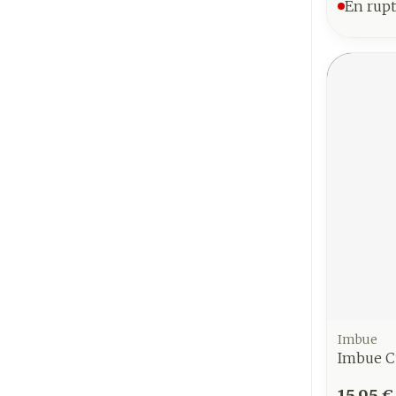
En rupt
Imbue
Imbue C
15,95 €