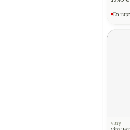
En rupt
Vitry
Vitry Br