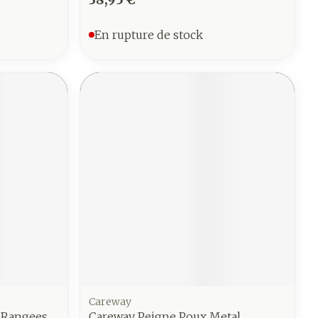
En rupture de stock
Careway
0 Rangees
Careway Peigne Poux Metal