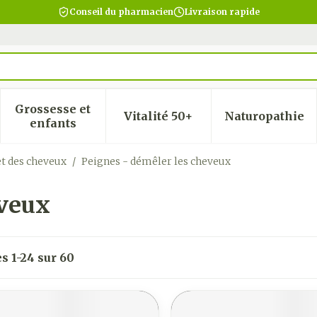
Conseil du pharmacien
Livraison rapide
Grossesse et
Vitalité 50+
Naturopathie
 la catégorie Beauté, soins et hygiène
 le sous-menu pour la catégorie Régime, alimentatio
Afficher le sous-menu pour la catégorie Gro
Afficher le sous-menu pour
Afficher
enfants
et des cheveux
/
Peignes - démêler les cheveux
eveux
es
1
-
24
sur
60