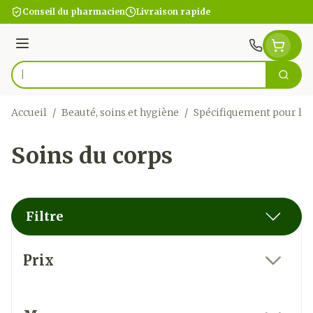
Aller au contenu
Conseil du pharmacien
Livraison rapide
Menu
Cherc
Rechercher
Accueil
/
Beauté, soins et hygiène
/
Spécifiquement pour l
Soins du corps
Filtre
Passer à la liste des produits
Prix
filter