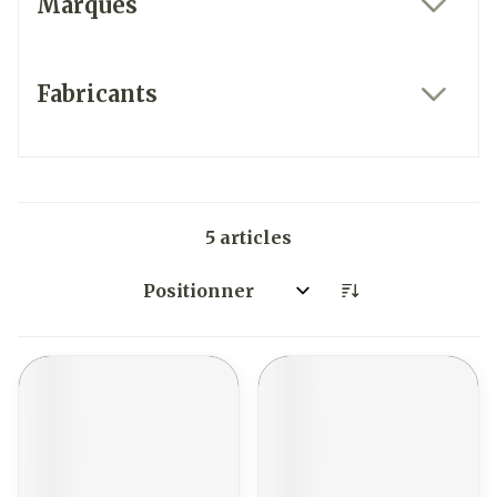
Marques
filter
Fabricants
filter
5
articles
Trier par: