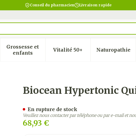
Conseil du pharmacien
Livraison rapide
Grossesse et
Vitalité 50+
Naturopathie
 la catégorie Beauté, soins et hygiène
 le sous-menu pour la catégorie Régime, alimentatio
Afficher le sous-menu pour la catégorie Gro
Afficher le sous-menu pour
Afficher
enfants
ton Amp 1000ml
Biocean Hypertonic Q
En rupture de stock
Veuillez nous contacter par téléphone ou par e-mail et no
68,93 €