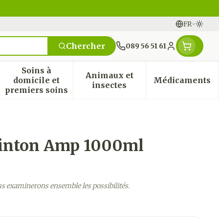
FR
Passe
Langues
Chercher
089 56 51 61
Menu client
Soins à
Animaux et
domicile et
Médicaments
n & vitamines
ssesse et enfants
 la catégorie Vitalité 50+
 le sous-menu pour la catégorie Naturopathie
Afficher le sous-menu pour la catégorie Soi
Afficher le sous-menu pou
Afficher
insectes
premiers soins
uinton Amp 1000ml
us examinerons ensemble les possibilités.