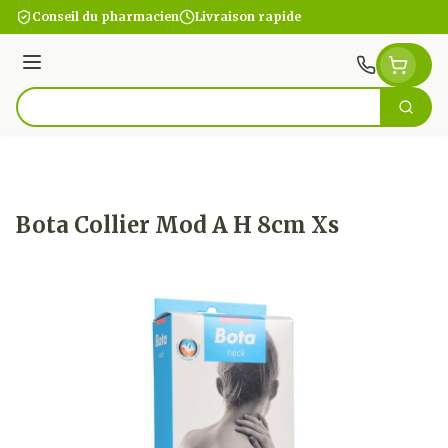
Aller au contenu
Conseil du pharmacien
Livraison rapide
Menu
Cherc
Rechercher
Bota Collier Mod A H 8cm Xs